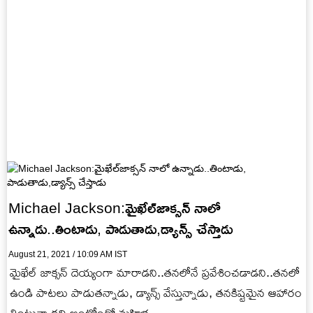
Michael Jackson:మైఖేల్‌జాక్సన్ నాలో
ఉన్నాడు..తింటాడు, పాడుతాడు,డ్యాన్స్ చేస్తాడు
August 21, 2021 / 10:09 AM IST
మైఖేల్ జాక్సన్ దెయ్యంగా మారాడని..తనలోనే ప్రవేశించడాడని..తనలో
ఉండి పాటలు పాడుతన్నాడు, డ్యాన్స్ వేస్తున్నాడు, తనకిష్టమైన ఆహారం