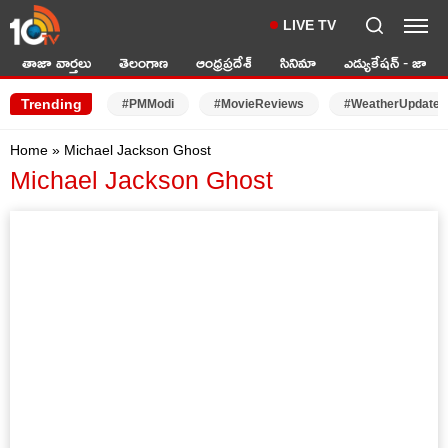
LIVE TV
తాజా వార్తలు
తెలంగాణ
ఆంధ్రప్రదేశ్
సినిమా
ఎడ్యుకేషన్ - జాబ్స్
Trending
#PMModi
#MovieReviews
#WeatherUpdates
Home
»
Michael Jackson Ghost
Michael Jackson Ghost