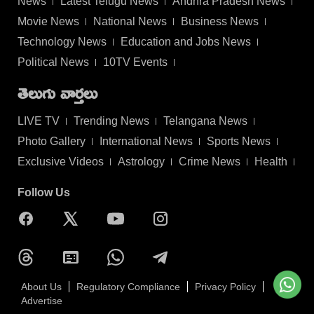
News
Latest Telugu News
Andhra Pradesh News
Movie News
National News
Business News
Technology News
Education and Jobs News
Political News
10TV Events
తెలుగు వార్తలు
LIVE TV
Trending News
Telangana News
Photo Gallery
International News
Sports News
Exclusive Videos
Astrology
Crime News
Health
Follow Us
About Us
Regulatory Compliance
Privacy Policy
Advertise