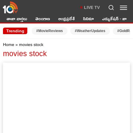
LIVE TV
తాజా వార్తలు
తెలంగాణ
ఆంధ్రప్రదేశ్
సినిమా
ఎడ్యుకేషన్ - జాబ్స్
Trending
#MovieReviews
#WeatherUpdates
#GoldRa
Home
»
movies stock
movies stock