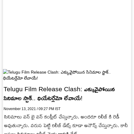
Telugu Film Release Clash: ఎక్కువైపోయిన
సినిమాల స్టాక్.. థియేటర్లేమో లేవాయే!
November 13, 2021 / 09:27 PM IST
సినిమాలు వన్ బై వన్ కంప్లీట్ చేస్తున్నారు. అందరూ రిలీజ్ కి రెడీ
అవుతున్నారు. వరుస పెట్టి రిలీజ్ డేట్స్ కూడా అనౌన్స్ చేస్తున్నారు. కానీ