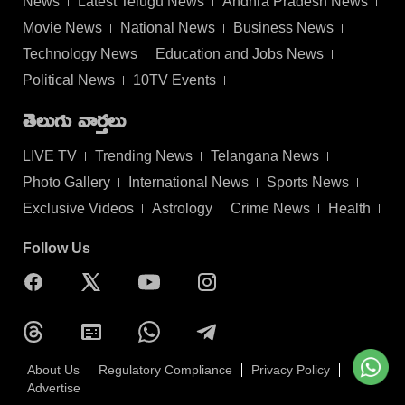
News
Latest Telugu News
Andhra Pradesh News
Movie News
National News
Business News
Technology News
Education and Jobs News
Political News
10TV Events
తెలుగు వార్తలు
LIVE TV
Trending News
Telangana News
Photo Gallery
International News
Sports News
Exclusive Videos
Astrology
Crime News
Health
Follow Us
About Us
Regulatory Compliance
Privacy Policy
Advertise