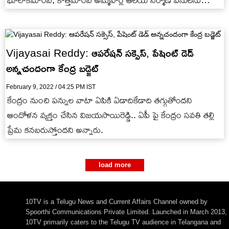
భూలోకమాంబ, కొత్తమాంబ అమ్మవార్ల ఆలయ నిర్మాణ పనులను
ఆయ‌న‌ పరిశీలించారు.
Vijayasai Reddy: ఆపరేషన్ సక్సెస్, పేషెంట్ డెడ్
అన్నచందంగా కేంద్ర బడ్జెట్
February 9, 2022 / 04:25 PM IST
కేంద్రం నుంచి ప‌న్నుల వాటా ఏపికి ఏడాదికేడాది త‌గ్గుతోందని
ఆందోళన వ్యక్తం చేసిన విజయసాయిరెడ్డి.. ఏపీ పై కేంద్రం స‌వ‌తి త‌ల్లి
ప్రేమ క‌న‌బ‌రుస్తోందని అన్నారు.
load more
10TV is a Telugu News and Current Affairs Channel owned by
Spoorthi Communications Private Limited. Launched in March 2013,
10TV primarily caters to the Telugu TV audience in Telangana and