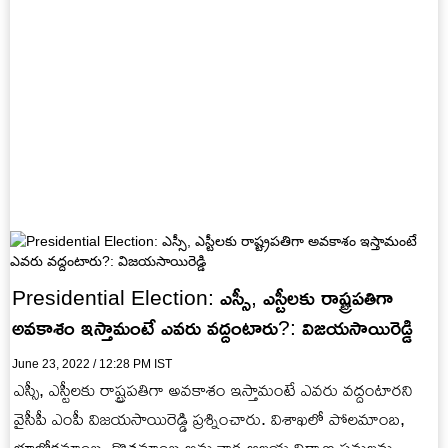
Presidential Election: ఎస్సీ, ఎస్టీలకు రాష్ట్రపతిగా
అవకాశం ఇస్తామంటే ఎవరు వద్దంటారు?: విజయసాయిరెడ్డి
June 23, 2022 / 12:28 PM IST
ఎస్సీ, ఎస్టీలకు రాష్ట్రపతిగా అవకాశం ఇస్తామంటే ఎవరు వద్దంటారని
వైసీపీ ఎంపీ విజయసాయిరెడ్డి ప్ర‌శ్నించారు. విశాఖలో పోలమాంబ,