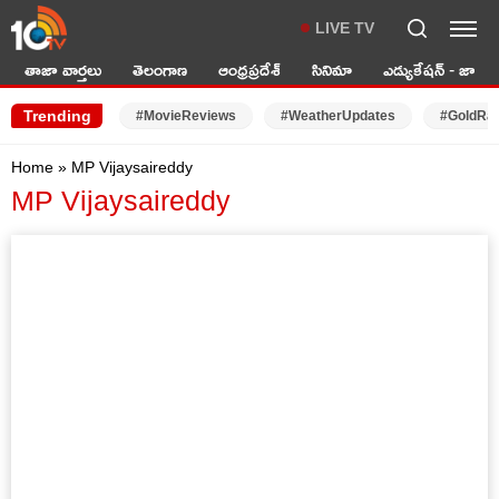
LIVE TV
తాజా వార్తలు
తెలంగాణ
ఆంధ్రప్రదేశ్
సినిమా
ఎడ్యుకేషన్ - జాబ్స్
Trending
#MovieReviews
#WeatherUpdates
#GoldRa
Home
»
MP Vijaysaireddy
MP Vijaysaireddy