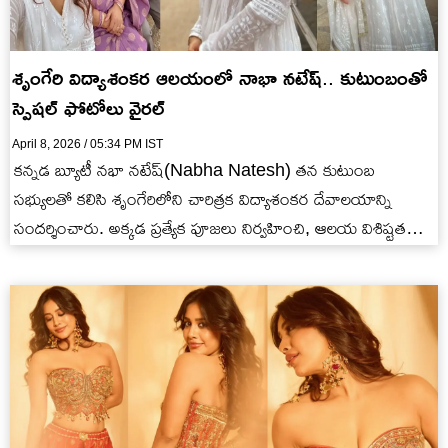
శృంగేరి విద్యాశంకర ఆలయంలో నాభా నటేష్.. కుటుంబంతో
స్పెషల్ ఫోటోలు వైరల్
April 8, 2026 / 05:34 PM IST
కన్నడ బ్యూటీ నభా నటేష్(Nabha Natesh) తన కుటుంబ
సభ్యులతో కలిసి శృంగేరిలోని చారిత్రక విద్యాశంకర దేవాలయాన్ని
సందర్శించారు. అక్కడ ప్రత్యేక పూజలు నిర్వహించి, ఆలయ విశిష్టతను
అడిగి తెలుసుకున్నారు. దీనికి సంబంధించిన ఫోటోలను…