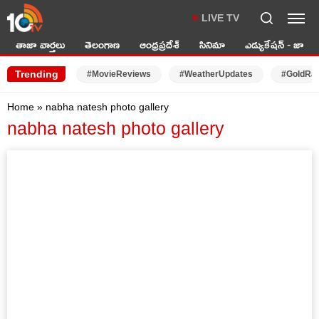
LIVE TV
తాజా వార్తలు
తెలంగాణ
ఆంధ్రప్రదేశ్
సినిమా
ఎడ్యుకేషన్ - జాబ్స్
Trending
#MovieReviews
#WeatherUpdates
#GoldRa
Home
»
nabha natesh photo gallery
nabha natesh photo gallery