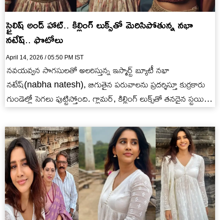
స్టైలిష్ అండ్ హాట్.. కిల్లింగ్ లుక్స్‌తో మెరిసిపోతున్న నభా
నటేష్.. ఫొటోలు
April 14, 2026 / 05:50 PM IST
నవయవ్వన సొగసులతో అలరిస్తున్న ఇస్మార్ట్ బ్యూటీ నభా
నటేష్(nabha natesh), బిగుతైన పరువాలను ప్రదర్శిస్తూ కుర్రకారు
గుండెల్లో సెగలు పుట్టిస్తోంది. గ్లామర్, కిల్లింగ్ లుక్స్‌తో తనదైన స్టయిల్లో
ఫోటోషూట్‌లు చేస్తూ, సోషల్ మీడియాలో సెన్సేషన్…