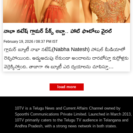
నాభా నటేష్ గ్లామర్ పీక్స్ అబ్బా.. హాట్ ఫొటోలు వైరల్
February 19, 2026 / 08:37 PM IST
గ్లామర్ బ్యూటీ నాభా నటేష్(Nabha Natesh) సోషల్ మీడియాలో
రెచ్చిపోయింది. అడ్డుఅదుపు లేకుండా అందాలను దారబోస్తూ కుర్రోళ్లకు
వెర్రెక్కిస్తోంది. తాజాగా ఈ బ్యూటీ ఎద ద్వయాలను చూపిస్తూ
హృదయాలను ద్వంసం చేసింది. ఆ అందాలను…
load more
10TV is a Telugu News and Current Affairs Channel owned by
Spoorthi Communications Private Limited. Launched in March 2013,
10TV primarily caters to the Telugu TV audience in Telangana and
Andhra Pradesh, with a strong news network in both states.