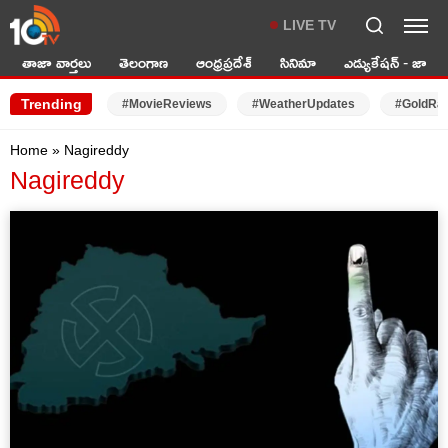
LIVE TV
తాజా వార్తలు
తెలంగాణ
ఆంధ్రప్రదేశ్
సినిమా
ఎడ్యుకేషన్ - జాబ్స్
Trending
#MovieReviews
#WeatherUpdates
#GoldRa
Home
»
Nagireddy
Nagireddy