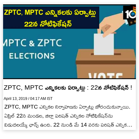
ZPTC, MPTC ఎన్నికలకు ఏర్పాట్లు : 22న నోటిఫికేషన్ !
April 13, 2019 / 04:17 AM IST
ZPTC, MPTC ఎన్నికల నిర్వాహణకు ఏర్పాట్లు జోరందుకున్నాయి.
ఏప్రిల్ 22న మండల, జిల్లా పరిషత్ ఎన్నికల నోటిఫికేషన్‌ను
విడుదలయ్యే ఛాన్స్ ఉంది. 22 నుండి మే 14 వరకు పరిషత్ ఎన్నికల
ప్రక్రియను ప్రారంభించాలని…