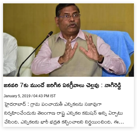
జనవరి 7కు ముందే జరిగిన ఏకగ్రీవాలు చెల్లవు : నాగిరెడ్డి
January 5, 2019 / 04:43 PM IST
హైదరాబాద్ : గ్రామ పంచాయతీ ఎన్నికలను సజావుగా
నిర్వహించేందుకు తెలంగాణ రాష్ట్ర ఎన్నికల కమిషన్‌ అన్ని ఏర్పాటు
చేసింది. ఎన్నికలకు భారీ భద్రత కల్పించాలని నిర్ణయించింది. ఈ
అంశంపై జిల్లా కలెక్టర్లు, ఎస్పీలతో తెలంగాణ రాష్ట్ర…