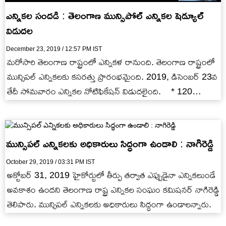
ఎన్నికల సందడి : తెలంగాణ మున్సిపోల్ ఎన్నికల షెడ్యూల్
విడుదల
December 23, 2019 / 12:57 PM IST
మరోసారి తెలంగాణ రాష్ట్రంలో ఎన్నికళ రానుంది. తెలంగాణ రాష్ట్రంలో
మున్సిపల్ ఎన్నికలకు కసరత్తు ప్రారంభమైంది. 2019, డిసెంబర్ 23వ
తేదీ సోమవారం ఎన్నికల నోటిఫికేషన్ విడుదలైంది. * 120
మున్సిపాల్టీలు, 10 కార్పొరేషన్లకు…
మున్సిపల్ ఎన్నికలకు అధికారులు సిద్ధంగా ఉండాలి : నాగిరెడ్డి
October 29, 2019 / 03:31 PM IST
అక్టోబర్ 31, 2019 హైకోర్టులో తీర్పు తర్వాత ఎప్పుడైనా ఎన్నికలుండే
అవకాశం ఉందని తెలంగాణ రాష్ట్ర ఎన్నికల సంఘం కమిషనర్ నాగిరెడ్డి
తెలిపారు. మున్సిపల్ ఎన్నికలకు అధికారులు సిద్ధంగా ఉండాలన్నారు.