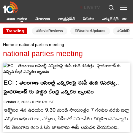
LIVE TV
తాజా వార్తలు
తెలంగాణ
ఆంధ్రప్రదేశ్
సినిమా
ఎడ్యుకేషన్ - జాబ్స్
Trending
#MovieReviews
#WeatherUpdates
#GoldRa
Home
»
national parties meeting
national parties meeting
ECI : తెలంగాణ అసెంబ్లీ ఎన్నికలపై ఈసీ తుది కసరత్తు..
హైదరాబాద్ కు వచ్చిన కేంద్ర ఎన్నికల బృందం
October 3, 2023 / 01:58 PM IST
అక్టోబర్ 4న ఉదయం 9.30 నుండి సాయంత్రం 7 గంటల వరకు జిల్లా
ఎన్నికల అధికారులు, ఎస్పీలు, సీపీలతో సమావేశం నిర్వహించనున్నారు.
4న తెలంగాణ తుది ఓటర్ జాబితాను ఈసీ విడుదల చేయనుంది.