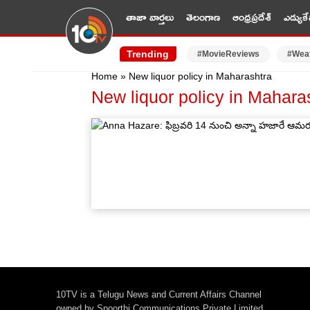
తాజా వార్తలు
తెలంగాణ
ఆంధ్రప్రదేశ్
ఎడ్యుకే
Trending
#MovieReviews
#Wea
Home
»
New liquor policy in Maharashtra
New liquor policy in Mahara
10TV is a Telugu News and Current Affairs Channel
owned by Spoorthi Communications Private Limited.