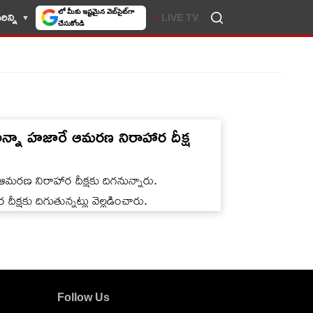
లో మీకు ఇష్టమైన వెబ్‌సైట్‌గా
ిన్ని
LIVE TV
చేసుకోండి
న్నా హజారే ఆమరణ నిరాహార దీక్ష
ఆమరణ నిరాహార దీక్షకు దిగనున్నారు.
దీక్షకు దిగుతున్నట్లు వెల్లడించారు.
Follow Us