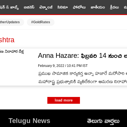
షన్ & జాబ్స్
బిజినెస్
టెక్నాలజీ
సినిమా
ఫోటోలు
జాతీయం
క్రీడలు
మర
therUpdates
#GoldRates
shtra
Anna Hazare: ఫిబ్రవరి 14 నుంచి అ
February 9, 2022 / 10:41 PM IST
ప్రముఖ సామాజిక కార్యకర్త అన్నా హజారే మరోసారి 
మహారాష్ట్ర ప్రభుత్వానికి వ్యతిరేకంగా ఆమరణ నిరాహార 
load more
Telugu News
తెలుగు వార్తలు