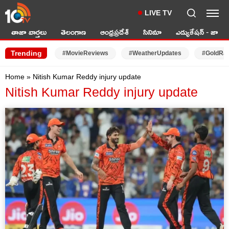
LIVE TV
తాజా వార్తలు
తెలంగాణ
ఆంధ్రప్రదేశ్
సినిమా
ఎడ్యుకేషన్ - జాబ్స్
Trending
#MovieReviews
#WeatherUpdates
#GoldRa
Home
»
Nitish Kumar Reddy injury update
Nitish Kumar Reddy injury update