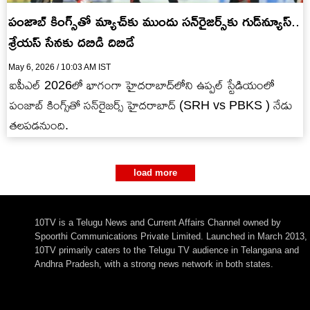
పంజాబ్ కింగ్స్‌తో మ్యాచ్‌కు ముందు స‌న్‌రైజ‌ర్స్‌కు గుడ్‌న్యూస్‌..
శ్రేయ‌స్ సేన‌కు దబిడి దిబిడే
May 6, 2026 / 10:03 AM IST
ఐపీఎల్ 2026లో భాగంగా హైద‌రాబాద్‌లోని ఉప్ప‌ల్ స్టేడియంలో
పంజాబ్ కింగ్స్‌తో స‌న్‌రైజ‌ర్స్ హైద‌రాబాద్ (SRH vs PBKS ) నేడు
త‌ల‌ప‌డ‌నుంది.
load more
10TV is a Telugu News and Current Affairs Channel owned by
Spoorthi Communications Private Limited. Launched in March 2013,
10TV primarily caters to the Telugu TV audience in Telangana and
Andhra Pradesh, with a strong news network in both states.