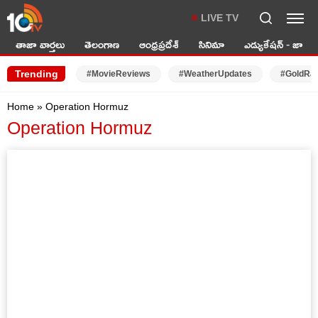
LIVE TV
తాజా వార్తలు
తెలంగాణ
ఆంధ్రప్రదేశ్
సినిమా
ఎడ్యుకేషన్ - జాబ్స్
Trending
#MovieReviews
#WeatherUpdates
#GoldRa
Home
»
Operation Hormuz
Operation Hormuz