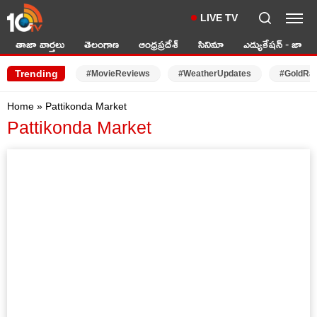
LIVE TV
తాజా వార్తలు
తెలంగాణ
ఆంధ్రప్రదేశ్
సినిమా
ఎడ్యుకేషన్ - జాబ్స్
Trending
#MovieReviews
#WeatherUpdates
#GoldRa
Home
»
Pattikonda Market
Pattikonda Market