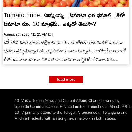
Tomato price: హమ్మయ్య.. టమాటా ధర ఢమాల్.. కిలో
టమాటా రూ. 10 మాత్రమే.. ఎక్కడో తెలుసా?
August 26, 2023 / 11:25 AM IST
ఏపీలోని పలు ప్రాంతాల్లో టమాటా పంట కోతకు రావడంతో టమాటా
ధరలు తగ్గుతున్నాయని వ్యాపారులు చెబుతున్నారు. రాబోయే కాలంలో
కిలో టమాటా ధరలు గతంలోలా మామూలు స్థితికి చేరుతాయని...
load more
10TV is a Telugu News and Current Affairs Channel owned by
Spoorthi Communications Private Limited. Launched in March 2013,
10TV primarily caters to the Telugu TV audience in Telangana and
Andhra Pradesh, with a strong news network in both states.