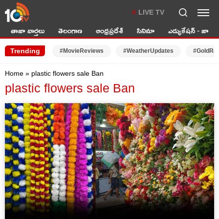
LIVE TV
తాజా వార్తలు
తెలంగాణ
ఆంధ్రప్రదేశ్
సినిమా
ఎడ్యుకేషన్ - జాబ్స్
Trending
#MovieReviews
#WeatherUpdates
#GoldRa
Home
»
plastic flowers sale Ban
plastic flowers sale Ban