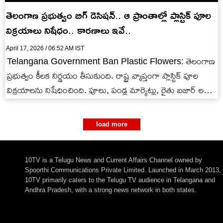
తెలంగాణ ప్రభుత్వం బిగ్ డెసిషన్.. ఆ ప్రాంతాల్లో ప్లాస్టిక్ పూల
విక్రయాలు నిషేధం.. కారణాలు ఇవే..
April 17, 2026 / 06:52 AM IST
Telangana Government Ban Plastic Flowers: తెలంగాణ
ప్రభుత్వం కీలక నిర్ణయం తీసుకుంది. రాష్ట్ర వ్యాప్తంగా ప్లాస్టిక్ పూల
విక్రయాలను నిషేధించింది. పూలు, పండ్ల మార్కెట్లు, రైతు బజార్ లలో
ప్లాస్టిక్ పూల విక్రయాలను…
load more
10TV is a Telugu News and Current Affairs Channel owned by
Spoorthi Communications Private Limited. Launched in March 2013,
10TV primarily caters to the Telugu TV audience in Telangana and
Andhra Pradesh, with a strong news network in both states.