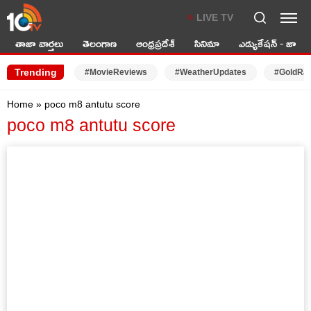
LIVE TV
తాజా వార్తలు
తెలంగాణ
ఆంధ్రప్రదేశ్
సినిమా
ఎడ్యుకేషన్ - జాబ్స్
Trending
#MovieReviews
#WeatherUpdates
#GoldRa
Home
»
poco m8 antutu score
poco m8 antutu score