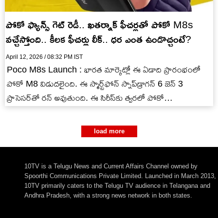
పోకో ఫ్యాన్స్ గెట్ రెడీ.. ఖతర్నాక్ ఫీచర్లతో పోకో M8s
వచ్చేస్తోంది.. కీలక ఫీచర్లు లీక్.. ధర ఎంత ఉండొచ్చంటే?
April 12, 2026 / 08:32 PM IST
Poco M8s Launch : భారత మార్కెట్లో ఈ ఏడాది ప్రారంభంలో
పోకో M8 విడుదలైంది. ఈ స్మార్ట్‌ఫోన్ స్నాప్‌డ్రాగన్ 6 జెన్ 3
ప్రాసెసర్‌తో రన్ అవుతుంది. ఈ సిరీస్‌కు త్వరలో పోకో…
load more
10TV is a Telugu News and Current Affairs Channel owned by
Spoorthi Communications Private Limited. Launched in March 2013,
10TV primarily caters to the Telugu TV audience in Telangana and
Andhra Pradesh, with a strong news network in both states.