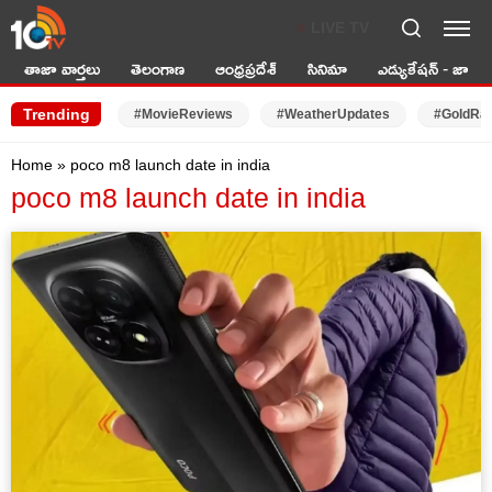
LIVE TV
తాజా వార్తలు
తెలంగాణ
ఆంధ్రప్రదేశ్
సినిమా
ఎడ్యుకేషన్ - జాబ్స్
Trending
#MovieReviews
#WeatherUpdates
#GoldRa
Home
»
poco m8 launch date in india
poco m8 launch date in india