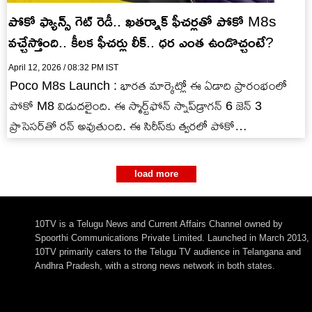
పోకో ఫ్యాన్స్ గెట్ రెడీ.. ఖతర్నాక్ ఫీచర్లతో పోకో M8s
వచ్చేస్తోంది.. కీలక ఫీచర్లు లీక్.. ధర ఎంత ఉండొచ్చంటే?
April 12, 2026 / 08:32 PM IST
Poco M8s Launch : భారత మార్కెట్లో ఈ ఏడాది ప్రారంభంలో
పోకో M8 విడుదలైంది. ఈ స్మార్ట్‌ఫోన్ స్నాప్‌డ్రాగన్ 6 జెన్ 3
ప్రాసెసర్‌తో రన్ అవుతుంది. ఈ సిరీస్‌కు త్వరలో పోకో…
load more
10TV is a Telugu News and Current Affairs Channel owned by
Spoorthi Communications Private Limited. Launched in March 2013,
10TV primarily caters to the Telugu TV audience in Telangana and
Andhra Pradesh, with a strong news network in both states.