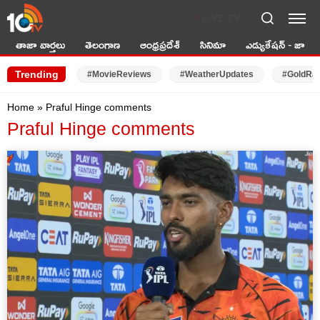
LIVE TV
తాజా వార్తలు
తెలంగాణ
ఆంధ్రప్రదేశ్
సినిమా
ఎడ్యుకేషన్ - జాబ్స్
Trending
#MovieReviews
#WeatherUpdates
#GoldRa
Home
»
Praful Hinge comments
Praful Hinge comments