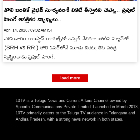
తొలి బంతికే వైభ‌వ్ సూర్య‌వంశీ వికెట్ తీస్తాన‌ని చెప్పా.. ప్ర‌పుల్
హెంగే ఆస‌క్తిక‌ర వ్యాఖ్య‌లు..
April 14, 2026 / 09:02 AM IST
సోమ‌వారం రాజ‌స్థాన్ రాయ‌ల్స్‌తో ఉప్ప‌ల్ వేదిక‌గా జ‌రిగిన మ్యాచ్‌లో
(SRH vs RR ) తొలి ఓవ‌ర్‌లోనే మూడు వికెట్లు తీసి చ‌రిత్ర
సృష్టించాడు ప్ర‌పుల్ హెంగే.
load more
10TV is a Telugu News and Current Affairs Channel owned by
Spoorthi Communications Private Limited. Launched in March 2013,
10TV primarily caters to the Telugu TV audience in Telangana and
Andhra Pradesh, with a strong news network in both states.