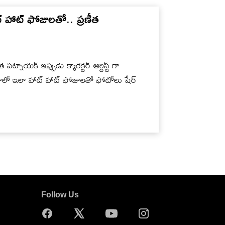
 హాట్ ఫోజులతో.. ప్రణీత
ట్నాయక్ ఇప్పుడు క్యారెక్టర్ ఆర్టిస్ట్ గా
యాలో ఇలా హాట్ హాట్ ఫోజులతో ఫోటోలు షేర్
Follow Us