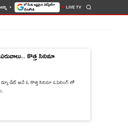
ిన్ని
LIVE TV
10TV సెలెక్ట్ చేసుకోండి
పరువాలు.. కొత్త సినిమా
్యూ డేట్ అనే ఓ కొత్త సినిమా ఓపెనింగ్ లో
ి.