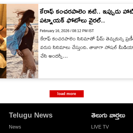
కేరాఫ్ కంచరపాలెం నటి.. ఇప్పుడు హాట్
పట్నాయక్ ఫోటోలు వైరల్..
February 16, 2026 / 08:12 PM IST
కేరాఫ్ కంచరపాలెం సినిమాతో ఫేమ్ తెచ్చుకున్న ప్రణీత ప
వరుస సినిమాలు చేస్తుంది. తాజాగా సోషల్ మీడి
చేసి అందర్నీ…
load more
Telugu News
తెలుగు వార్తలు
News
LIVE TV