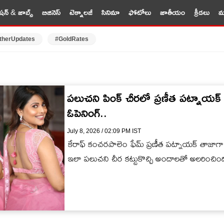
షన్ & జాబ్స్
బిజినెస్
టెక్నాలజీ
సినిమా
ఫోటోలు
జాతీయం
క్రీడలు
మర
therUpdates
#GoldRates
పలుచని పింక్ చీరలో ప్రణీత పట్నాయక్ 
ఓపెనింగ్..
July 8, 2026 / 02:09 PM IST
కేరాఫ్ కంచరపాలెం ఫేమ్ ప్రణీత పట్నాయక్ తాజాగా డ
ఇలా పలుచని చీర కట్టుకొచ్చి అందాలతో అలరించింద