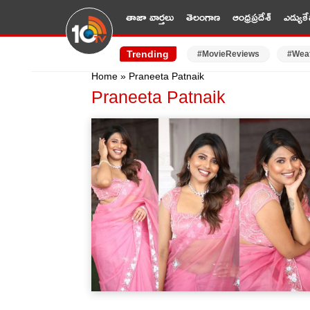
తాజా వార్తలు
తెలంగాణ
ఆంధ్రప్రదేశ్
ఎడ్యుకే
Trending
#MovieReviews
#Wea
Home
»
Praneeta Patnaik
Praneeta Patnaik