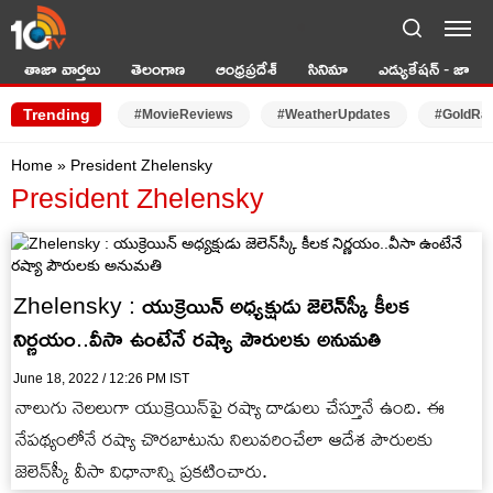
LIVE TV
తాజా వార్తలు
తెలంగాణ
ఆంధ్రప్రదేశ్
సినిమా
ఎడ్యుకేషన్ - జాబ్స్
Trending
#MovieReviews
#WeatherUpdates
#GoldRa
Home
»
President Zhelensky
President Zhelensky
Zhelensky : యుక్రెయిన్‌ అధ్యక్షుడు జెలెన్‌స్కీ కీలక
నిర్ణయం..వీసా ఉంటేనే రష్యా పౌరులకు అనుమతి
June 18, 2022 / 12:26 PM IST
నాలుగు నెలలుగా యుక్రెయిన్‌పై రష్యా దాడులు చేస్తూనే ఉంది. ఈ
నేపథ్యంలోనే రష్యా చొరబాటును నిలువరించేలా ఆదేశ పౌరులకు
జెలెన్‌స్కీ వీసా విధానాన్ని ప్రకటించారు.