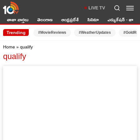
LIVE TV
తాజా వార్తలు
తెలంగాణ
ఆంధ్రప్రదేశ్
సినిమా
ఎడ్యుకేషన్ - జాబ్స్
Trending
#MovieReviews
#WeatherUpdates
#GoldRa
Home
»
qualify
qualify