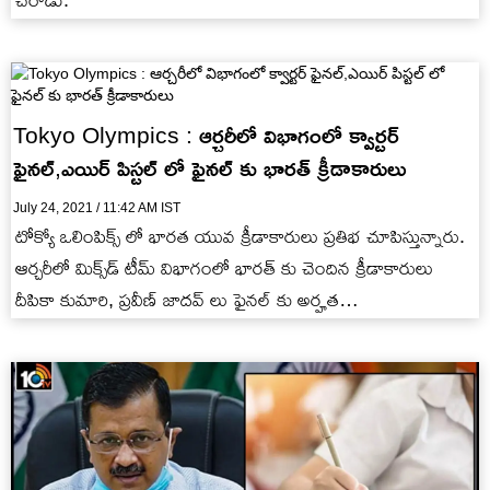
చేరాడు.
Tokyo Olympics : ఆర్చ‌రీలో విభాగంలో క్వార్ట‌ర్
ఫైన‌ల్‌,ఎయిర్ పిస్ట‌ల్ లో ఫైన‌ల్‌ కు భారత్ క్రీడాకారులు
July 24, 2021 / 11:42 AM IST
టోక్యో ఒలింపిక్స్ లో భారత యువ క్రీడాకారులు ప్రతిభ చూపిస్తున్నారు.
ఆర్చ‌రీలో మిక్స్‌డ్ టీమ్ విభాగంలో భారత్ కు చెందిన క్రీడాకారులు
దీపికా కుమారి, ప్ర‌వీణ్ జాద‌వ్ లు ఫైనల్ కు అర్హత
సాధించగా..పురుషుల…