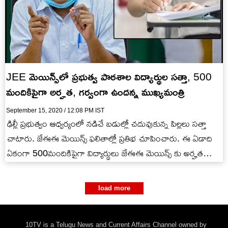
JEE మెయిన్స్‌లో ప్రభుత్వ పాఠశాల విద్యార్థుల సత్తా, 500
మందికిపైగా అర్హత, గర్వంగా ఉందన్న ముఖ్యమంత్రి
September 15, 2020 / 12:08 PM IST
ఢిల్లీ ప్రభుత్వం ఆధ్వర్యంలో నడిచే బడుల్లో చదువుకున్న పిల్లలు సత్తా
చాటారు. జేఈఈ మెయిన్స్ ఫలితాల్లో ప్రతిభ చూపించారు. ఈ ఏడాది
ఏకంగా 500మందికిపైగా విద్యార్థులు జేఈఈ మెయిన్స్ కు అర్హత
సాధించారని స్వయంగా…
load more
10TV is a Telugu News and Current Affairs Channel owned by