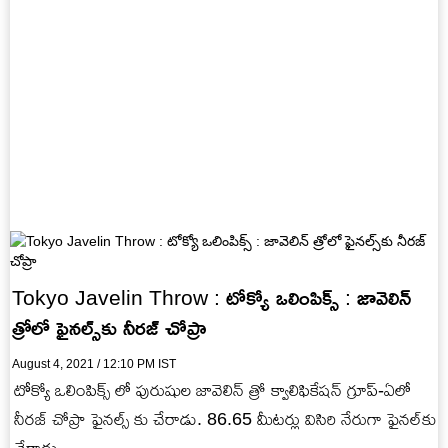
Tokyo Javelin Throw : టోక్యో ఒలింపిక్స్ : జావెలిన్‌
త్రోలో ఫైనల్స్‌కు నీరజ్‌ చోప్రా
August 4, 2021 / 12:10 PM IST
టోక్యో ఒలింపిక్స్ లో పురుషుల జావెలిన్ త్రో క్వాలిఫికేషన్ గ్రూప్​-ఏలో
నీరజ్‌ చోప్రా ఫైనల్స్‌ కు చేరాడు. 86.65 మీటర్లు విసిరి నేరుగా ఫైనల్‌కు