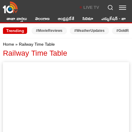
LIVE TV
తాజా వార్తలు
తెలంగాణ
ఆంధ్రప్రదేశ్
సినిమా
ఎడ్యుకేషన్ - జాబ్స్
Trending
#MovieReviews
#WeatherUpdates
#GoldRa
Home
»
Railway Time Table
Railway Time Table