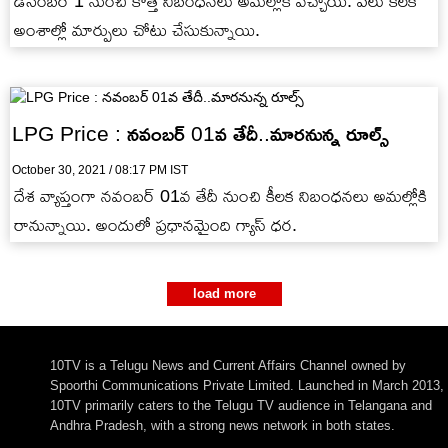
డిసెంబర్ 1 నుంచి కొత్త నిబంధనలు అమల్లోకి వచ్చాయి. పలు కీలక
అంశాల్లో మార్పులు చోటు చేసుకున్నాయి.
LPG Price : నవంబర్ 01వ తేదీ..మారనున్న రూల్స్
October 30, 2021 / 08:17 PM IST
దేశ వ్యాప్తంగా నవంబర్ 01వ తేదీ నుంచి కీలక నిబంధనలు అమల్లోకి
రానున్నాయి. అందులో ప్రధానమైంది గ్యాస్ ధర.
load more
10TV is a Telugu News and Current Affairs Channel owned by
Spoorthi Communications Private Limited. Launched in March 2013,
10TV primarily caters to the Telugu TV audience in Telangana and
Andhra Pradesh, with a strong news network in both states.