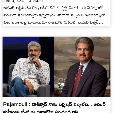
June 24, 2023 / 10:41 AM IST
ఇటీవలే ఆర్జీవీ తన కొత్త ఆఫీస్ డెన్ ని స్టార్ట్ చేశారు. ఈ నేపథ్యంలో
వరుసగా ఇంటర్వ్యూలు ఇస్తున్నారు. తాజాగా ఇచ్చిన ఓ ఇంటర్వ్యూలో
పలు అంశాలపై మాట్లాడుతూ రాజమౌళి గురించి, ఆయన సక్సెస్…
Rajamouli : పాకిస్తాన్ నాకు పర్మిషన్ ఇవ్వలేదు.. ఆనంద్
మహీంద్రా ట్వీట్ కు రాజమౌళి సంచలన రిప్లై..