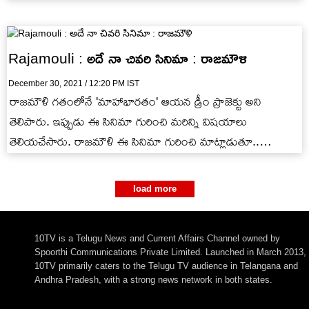
Rajamouli : అదే నా చివరి సినిమా : రాజమౌళి
December 30, 2021 / 12:20 PM IST
రాజమౌళి గతంలోనే 'మాహాభారతం' ఆయన డ్రీం ప్రాజెక్టు అని
తెలిపారు. ఇప్పుడు ఈ సినిమా గురించి మరిన్ని విషయాలు
తెలియచేసారు. రాజమౌళి ఈ సినిమా గురించి మాట్లాడుతూ..
''మహాభారతం..........
load more
10TV is a Telugu News and Current Affairs Channel owned by
Spoorthi Communications Private Limited. Launched in March 2013,
10TV primarily caters to the Telugu TV audience in Telangana and
Andhra Pradesh, with a strong news network in both states.