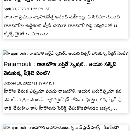
April 30, 2023 / 01:56 PM IST
తాజాగా ప్రముఖ వ్యాపారవేత్త ఆనంద్ మహీంద్రా ఓ సినిమా గురించి
రాజమౌళిని ఉద్దేశించి ట్వీట్ చేయగా రాజమౌళి రిప్లై ఇవ్వడంతో ఆ
ట్వీట్స్ వైరల్ గా మారాయి.
Rajamouli : రాజమౌళి బర్త్‌డే స్పెషల్.. ఆయన సక్సెస్
వెనుకున్న సీక్రెట్ ఏంటి?
October 10, 2022 / 11:19 AM IST
హీరోల వెనుక ఎప్పుడూ పడడు రాజమౌళి. ఆయన పరుగెప్పుడూ కథ
వెనుకే. పాత్రల వెంబడే. క్యారక్టరైజేషన్ కోసమే. పూర్తిగా కథ, స్ర్కీన్ ప్లే
లాక్ చేసుకొని కానీ హీరోలను సెలెక్ట్ చేసుకోకపోవడం జక్కన్న
సక్సెస్…