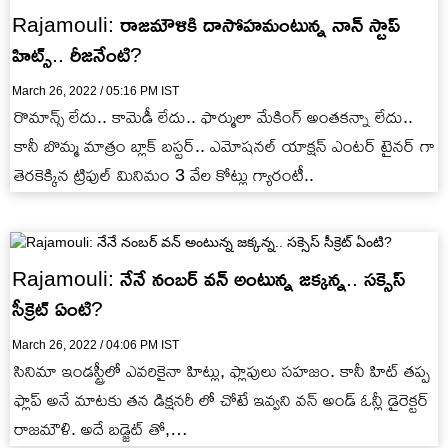
Rajamouli: రాజమౌళికి దాసోహమంటున్న నాన్ స్టాప్
హిట్స్.. రీజనేంటి?
March 26, 2022 / 05:16 PM IST
రొమాన్స్ లేదు.. కామెడీ లేదు.. ఫార్ములా మేకింగ్ అంతకన్నా లేదు..
కానీ బొమ్మ మాత్రం బ్లాక్ బస్టర్.. ఎమోషనల్ యాక్షన్ ఎంటర్ టైనర్ గా
తెరకెక్కిన ట్రిపుల్ మినిమం 3 వేల కోట్లు గ్యారంటీ..
Rajamouli: నేనే నంబర్ వన్ అంటున్న జక్కన్న.. సక్సెస్
సీక్రెట్ ఏంటి?
March 26, 2022 / 04:06 PM IST
సినిమా ఇండస్ట్రీలో ఎవరికైనా హిట్లు, ఫ్లాపులు సహజం. కానీ హిట్ తప్ప
ఫ్లాప్ అనే మాటకు తన డిక్షనరీ లో చోటే ఇవ్వని వన్ అండ్ ఓన్లీ డైరెక్టర్
రాజమౌళి. అదే బడ్జెట్ తో,…