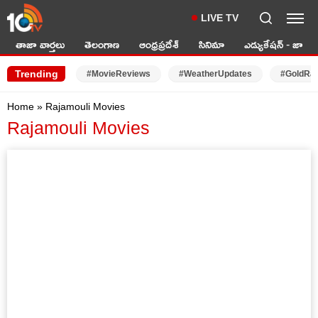
LIVE TV
తాజా వార్తలు
తెలంగాణ
ఆంధ్రప్రదేశ్
సినిమా
ఎడ్యుకేషన్ - జాబ్స్
Trending
#MovieReviews
#WeatherUpdates
#GoldRa
Home
»
Rajamouli Movies
Rajamouli Movies