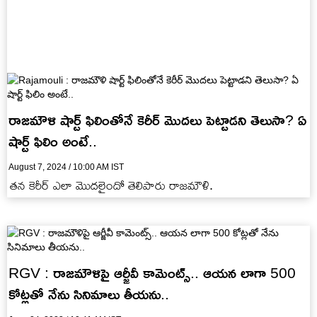
రాజమౌళి షార్ట్ ఫిలింతోనే కెరీర్ మొదలు పెట్టాడని తెలుసా? ఏ
షార్ట్ ఫిలిం అంటే..
August 7, 2024 / 10:00 AM IST
తన కెరీర్ ఎలా మొదలైందో తెలిపారు రాజమౌళి.
RGV : రాజమౌళిపై ఆర్జీవీ కామెంట్స్.. ఆయన లాగా 500
కోట్లతో నేను సినిమాలు తీయను..