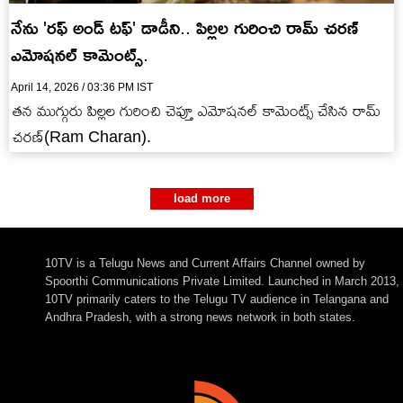
నేను 'రఫ్ అండ్ టఫ్' డాడీని.. పిల్లల గురించి రామ్ చరణ్
ఎమోషనల్ కామెంట్స్.
April 14, 2026 / 03:36 PM IST
తన ముగ్గురు పిల్లల గురించి చెప్తూ ఎమోషనల్ కామెంట్స్ చేసిన రామ్
చరణ్(Ram Charan).
load more
10TV is a Telugu News and Current Affairs Channel owned by
Spoorthi Communications Private Limited. Launched in March 2013,
10TV primarily caters to the Telugu TV audience in Telangana and
Andhra Pradesh, with a strong news network in both states.