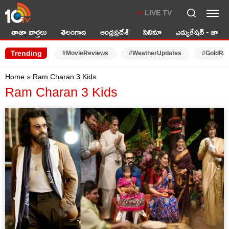
LIVE TV
తాజా వార్తలు
తెలంగాణ
ఆంధ్రప్రదేశ్
సినిమా
ఎడ్యుకేషన్ - జాబ్స్
Trending
#MovieReviews
#WeatherUpdates
#GoldRa
Home
»
Ram Charan 3 Kids
Ram Charan 3 Kids