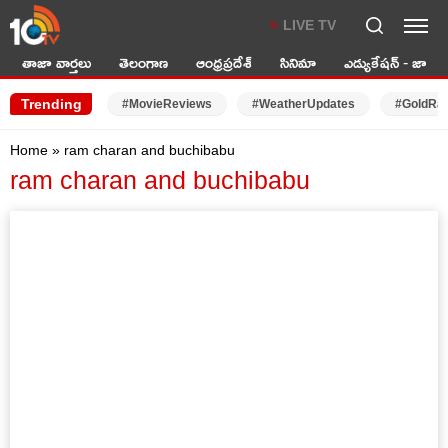
LIVE TV
తాజా వార్తలు
తెలంగాణ
ఆంధ్రప్రదేశ్
సినిమా
ఎడ్యుకేషన్ - జాబ్స్
Trending
#MovieReviews
#WeatherUpdates
#GoldRa
Home
»
ram charan and buchibabu
ram charan and buchibabu