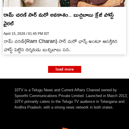
రామ్ చరణ్ సార్ మరో అవకాశం.. బుచ్చిబాబు క్రేజీ పోస్ట్
వైరల్
April 15, 2026 / 01:45 PM IST
రామ్ చరణ్(Ram Charan) సార్ మరో ఛాన్స్ అంటూ ఆసక్తికర
పోస్ట్ పెట్టిన దర్శకుడు బుచ్చిబాబు సన.
load more
10TV is a Telugu News and Current Affairs Channel owned by
Spoorthi Communications Private Limited. Launched in March 2013,
10TV primarily caters to the Telugu TV audience in Telangana and
Andhra Pradesh, with a strong news network in both states.