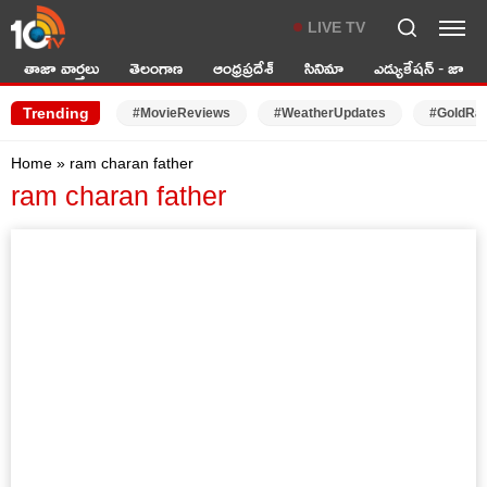
LIVE TV
తాజా వార్తలు
తెలంగాణ
ఆంధ్రప్రదేశ్
సినిమా
ఎడ్యుకేషన్ - జాబ్స్
Trending
#MovieReviews
#WeatherUpdates
#GoldRa
Home
»
ram charan father
ram charan father