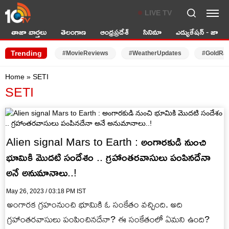
LIVE TV
తాజా వార్తలు
తెలంగాణ
ఆంధ్రప్రదేశ్
సినిమా
ఎడ్యుకేషన్ - జాబ్స్
Trending
#MovieReviews
#WeatherUpdates
#GoldRa
Home
»
SETI
SETI
Alien signal Mars to Earth : అంగారకుడి నుంచి
భూమికి మొదటి సందేశం .. గ్రహాంతరవాసులు పంపినదేనా
అనే అనుమానాలు..!
May 26, 2023 / 03:18 PM IST
అంగారక గ్రహంనుంచి భూమికి ఓ సంకేతం వచ్చింది. అది
గ్రహాంతరవాసులు పంపించినదేనా? ఈ సంకేతంలో ఏమని ఉంది?