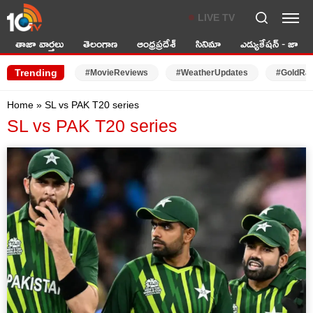
LIVE TV
తాజా వార్తలు
తెలంగాణ
ఆంధ్రప్రదేశ్
సినిమా
ఎడ్యుకేషన్ - జాబ్స్
Trending
#MovieReviews
#WeatherUpdates
#GoldRa
Home
»
SL vs PAK T20 series
SL vs PAK T20 series