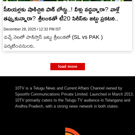
సీనియ‌ర్ల‌కు షాకిచ్చిన పాక్ బోర్డు..! వీళ్లు వ‌ద్ద‌న్నారా? వాళ్లే
త‌ప్పుకున్నారా? శ్రీలంక‌తో టీ20 సిరీస్‌కు జ‌ట్టు ప్ర‌క‌ట‌న‌..
December 28, 2025 / 12:32 PM IST
వ‌చ్చే నెల‌లో పాకిస్తాన్ జ‌ట్టు శ్రీలంకలో (SL vs PAK )
ప‌ర్య‌టించ‌నుంది.
load more
10TV is a Telugu News and Current Affairs Channel owned by
Spoorthi Communications Private Limited. Launched in March 2013,
10TV primarily caters to the Telugu TV audience in Telangana and
Andhra Pradesh, with a strong news network in both states.