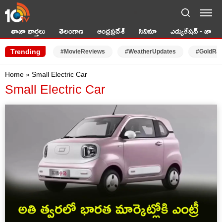
LIVE TV
తాజా వార్తలు
తెలంగాణ
ఆంధ్రప్రదేశ్
సినిమా
ఎడ్యుకేషన్ - జాబ్స్
Trending
#MovieReviews
#WeatherUpdates
#GoldRa
Home
»
Small Electric Car
Small Electric Car