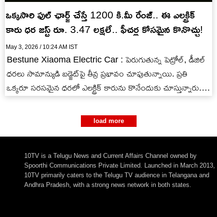
ఒక్కసారి ఫుల్ ఛార్జ్ చేస్తే 1200 కి.మీ రేంజ్.. ఈ ఎలక్ట్రిక్
కారు ధర జస్ట్ రూ. 3.47 లక్షలే.. ఫీచర్ల కోసమైన కొనొచ్చు!
May 3, 2026 / 10:24 AM IST
Bestune Xiaoma Electric Car : పెరుగుతున్న పెట్రోల్, డీజిల్
ధరలు సామాన్యుడి బడ్జెట్‌పై తీవ్ర ప్రభావం చూపుతున్నాయి. ప్రతి
ఒక్కరూ సరసమైన ధరలో ఎలక్ట్రిక్ కారును కొనేందుకు చూస్తున్నారు.
బెస్ట్‌ట్యూన్ మీకు తక్కువ…
load more
10TV is a Telugu News and Current Affairs Channel owned by
Spoorthi Communications Private Limited. Launched in March 2013,
10TV primarily caters to the Telugu TV audience in Telangana and
Andhra Pradesh, with a strong news network in both states.