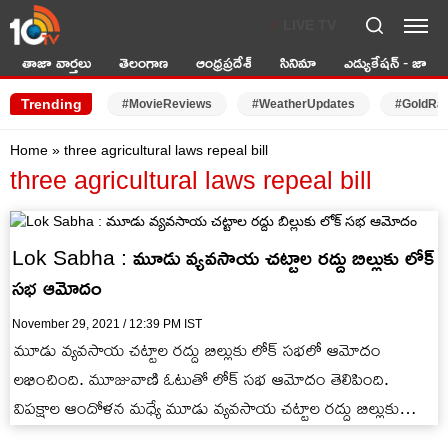
LIVE TV
తాజా వార్తలు
తెలంగాణ
ఆంధ్రప్రదేశ్
సినిమా
ఎడ్యుకేషన్ - జాబ్స్
Trending
#MovieReviews
#WeatherUpdates
#GoldRa
Home
»
three agricultural laws repeal bill
three agricultural laws repeal bill
Lok Sabha : మూడు వ్యవసాయ చట్టాల రద్దు బిల్లుకు లోక్
సభ ఆమోదం
November 29, 2021 / 12:39 PM IST
మూడు వ్యవసాయ చట్టాల రద్దు బిల్లుకు లోక్ సభలో ఆమోదం
లభించింది. మూజువాణి ఓటుతో లోక్ సభ ఆమోదం తెలిపింది.
విపక్షాల ఆందోళన మధ్యే మూడు వ్యవసాయ చట్టాల రద్దు బిల్లుకు
ఆమోదం తెలిపింది.