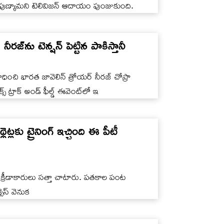
రీడల పుణ్యామని టెలివిజన్ ఆదాయం పుంజుకుంది.
్‌ను టెన్షన్ పెట్టిన పాకిస్తానీ
 సాధించి భారత జావెలిన్ త్రోయర్ నీరజ్ చోప్రా
స్ ట్రాక్ అండ్ ఫీల్డ్ ఈవెంట్‌లో ఇ
లకు ట్రైనింగ్ ఇచ్చింది ఈ పీటీ
ా క్రీడాకారులు సత్తా చాటారు. పతకాల పంట
సెస్ వెనుక