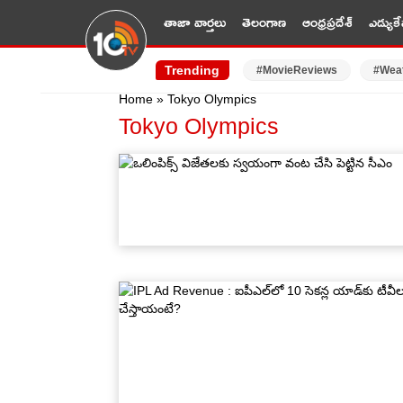
తాజా వార్తలు
తెలంగాణ
ఆంధ్రప్రదేశ్
ఎడ్యుకే
Trending
#MovieReviews
#Wea
Home
»
Tokyo Olympics
Tokyo Olympics