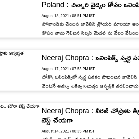
Poland : చిన్నారి వైద్యం కోసం ఒలింపి
August 18, 2021 / 08:51 PM IST
పోలాండ్‌కు చెందిన జావెలిన్ త్రోయ‌ర్ మారియా ఆండ్ర
కోసం తాను గెలిచిన సిల్వ‌ర్ మెడల్ ను వేలం వేసింది
Neeraj Chopra : ఒలింపిక్స్‌ స్వర్ణ పత
August 17, 2021 / 07:53 PM IST
టోక్యో ఒలింపిక్స్‌లో స్వర్ణ పతకం సాధించిన జావెలిన్‌
వెంటనే అతన్ని చికిత్స నిమిత్తం ఆస్పత్రికి తరలించారు
Neeraj Chopra : నీరజ్‌ చోప్రాకు తీ
టెస్ట్ చేయగా
August 14, 2021 / 08:35 PM IST