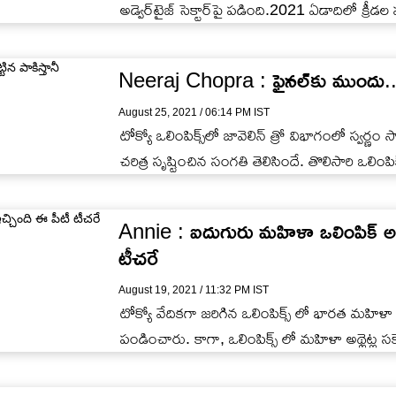
అడ్వెర్‌టైజ్‌ సెక్టార్‌పై పడింది.2021 ఏడాదిలో క్
Neeraj Chopra : ఫైనల్‌కు ముందు.. నీరజ
August 25, 2021 / 06:14 PM IST
టోక్యో ఒలింపిక్స్‌లో జావెలిన్ త్రో విభాగంలో స్వర్ణం
చరిత్ర సృష్టించిన సంగతి తెలిసిందే. తొలిసారి ఒలింపిక్
Annie : ఐదుగురు మహిళా ఒలింపిక్ అథ్లెట్
టీచరే
August 19, 2021 / 11:32 PM IST
టోక్యో వేదికగా జరిగిన ఒలింపిక్స్ లో భారత మహిళ
పండించారు. కాగా, ఒలింపిక్స్ లో మహిళా అథ్లెట్ల సక్