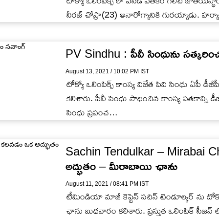
టోక్యో ఒలింపిక్స్ లో పసిడి పతకం గెలిచి జాతీయస్థా
నీరజ్ చోప్రా(23) అనారోగ్యానికి గురయ్యాడు. హర్
PV Sindhu : పీవీ సింధును సత్కరించ
August 13, 2021 / 10:02 PM IST
టోక్యో ఒలింపిక్స్ కాంస్య విజేత పివి సింధు ఏపీ డీ
కలిశారు. పీవీ సింధు సాధించిన కాంస్య పతకాన్ని డ
సింధు ప్రపంచ…
Sachin Tendulkar – Mirabai Cha
అద్భుతం – మీరాబాయి ఛాను
August 11, 2021 / 08:41 PM IST
టీమిండియా మాజీ కెప్టెన్ సచిన్ టెండూల్కర్ ను టో
ఛాను బుధవారం కలిశారు. ప్రస్తుత ఒలింపిక్ సీజన