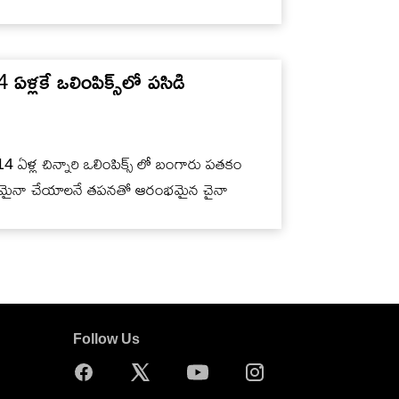
లకే ఒలింపిక్స్‌లో పసిడి
ఏళ్ల చిన్నారి ఒలింపిక్స్ లో బంగారు పతకం
లికి ఏమైనా చేయాలనే తపనతో ఆరంభమైన చైనా
Follow Us