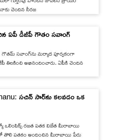
యిలో గుర్తింపు పొందిన జావెలిన్ త్రోయర్
యానాకు చెందిన నీరజ
ిన ఏపీ డీజీపీ గౌతం సవాంగ్
జీపీ గౌతమ్ సవాంగ్‌ను మర్యాద పూర్వకంగా
ీజీపీ తిలకించి అభినందించారు. ఏపీకి చెందిన
nu: సచిన్ సార్‌ను కలవడం ఒక
క్యో ఒలింపిక్స్ రజత పతక విజేత మీరాబాయి
్ లో తొలి పతకం అందించిన మీరాబాయి పేరు