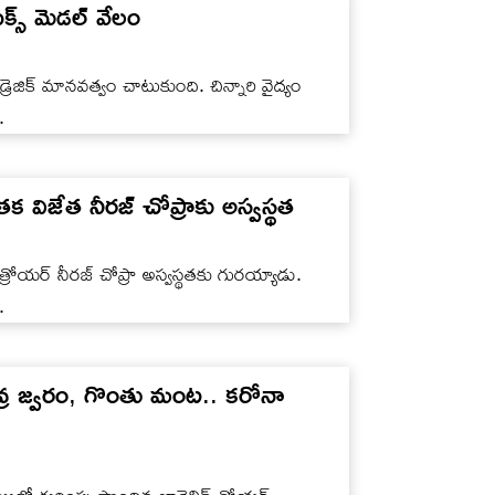
క్స్ మెడల్ వేలం
ెజిక్‌ మానవత్వం చాటుకుంది. చిన్నారి వైద్యం
.
క విజేత నీరజ్‌ చోప్రాకు అస్వస్థత
 త్రోయర్‌ నీరజ్‌ చోప్రా అస్వస్థతకు గురయ్యాడు.
.
వ్ర జ్వరం, గొంతు మంట.. కరోనా