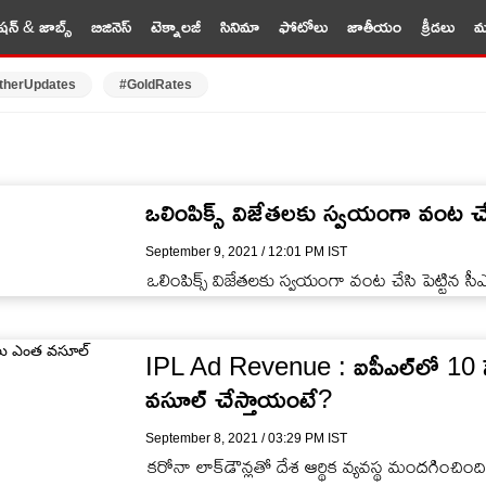
షన్ & జాబ్స్
బిజినెస్
టెక్నాలజీ
సినిమా
ఫోటోలు
జాతీయం
క్రీడలు
మర
therUpdates
#GoldRates
ఒలింపిక్స్ విజేతలకు స్వయంగా వంట చేస
September 9, 2021 / 12:01 PM IST
ఒలింపిక్స్ విజేతలకు స్వయంగా వంట చేసి పెట్టిన సీ
IPL Ad Revenue : ఐపీఎల్‌లో 10 సె
వసూల్ చేస్తాయంటే?
September 8, 2021 / 03:29 PM IST
కరోనా లాక్‌డౌన్లతో దేశ ఆర్థిక వ్యవస్థ మందగించిం