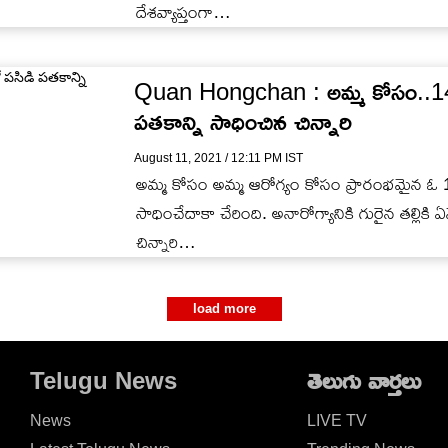
దేశవ్యాప్తంగా…
Quan Hongchan : అమ్మ కోసం..14 ఏళ్
పతకాన్ని సాధించిన చిన్నారి
August 11, 2021 / 12:11 PM IST
అమ్మ కోసం అమ్మ ఆరోగ్యం కోసం ప్రారంభమైన ఓ 14 
సాధించేదాకా చేరింది. అనారోగ్యానికి గురైన తల్
చిన్నారి…
load more
Telugu News
తెలుగు వార్తలు
News
LIVE TV