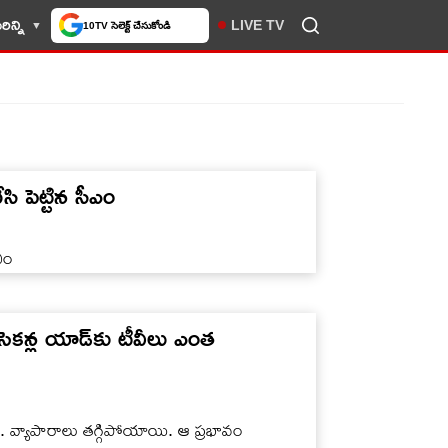
ిన్ని
LIVE TV
10TV సెలెక్ట్ చేసుకోండి
ి పెట్టిన సీఎం
ఎం
కన్ల యాడ్‌కు టీవీలు ఎంత
ది. వ్యాపారాలు తగ్గిపోయాయి. ఆ ప్రభావం