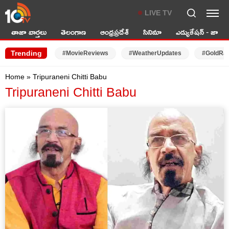
LIVE TV
తాజా వార్తలు
తెలంగాణ
ఆంధ్రప్రదేశ్
సినిమా
ఎడ్యుకేషన్ - జాబ్స్
Trending
#MovieReviews
#WeatherUpdates
#GoldRa
Home
»
Tripuraneni Chitti Babu
Tripuraneni Chitti Babu