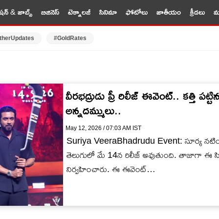
షన్ & జాబ్స్
బిజినెస్
టెక్నాలజీ
సినిమా
ఫోటోలు
జాతీయం
క్రీడలు
మర
therUpdates
#GoldRates
వీరభద్రుడు ప్రీ రిలీజ్ ఈవెంట్.. కత్తి పట్
అన్నదమ్ములు..
May 12, 2026 / 07:03 AM IST
Suriya VeeraBhadrudu Event: సూర్య నటించిన
తెలుగులో మే 14న రిలీజ్ అవుతుంది. తాజాగా ఈ సిన
నిర్వహించారు. ఈ ఈవెంట్…