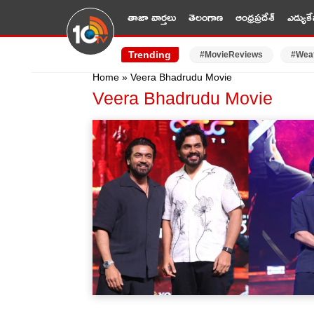
తాజా వార్తలు
తెలంగాణ
ఆంధ్రప్రదేశ్
ఎడ్యుకే
Trending
#MovieReviews
#Wea
Home
»
Veera Bhadrudu Movie
Veera Bhadrudu Movie