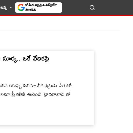
లో మీకు ఇష్టమైన వెబ్‌సైట్‌గా
ిన్ని
LIVE TV
చేసుకోండి
టిన సూర్య.. ఒకే వేదికపై
 కరుప్పు సినిమా వీరభద్రుడు పేరుతో
ిమా ప్రీ రిలీజ్ ఈవెంట్ హైదరాబాద్ లో