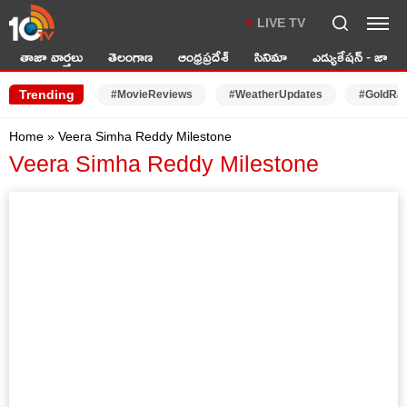
LIVE TV
తాజా వార్తలు
తెలంగాణ
ఆంధ్రప్రదేశ్
సినిమా
ఎడ్యుకేషన్ - జాబ్స్
Trending
#MovieReviews
#WeatherUpdates
#GoldRa
Home
»
Veera Simha Reddy Milestone
Veera Simha Reddy Milestone