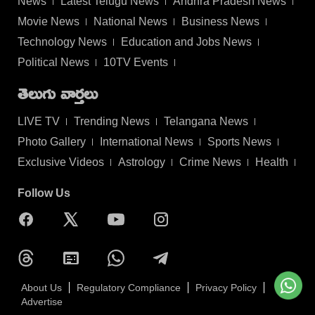
News
Latest Telugu News
Andhra Pradesh News
Movie News
National News
Business News
Technology News
Education and Jobs News
Political News
10TV Events
తెలుగు వార్తలు
LIVE TV
Trending News
Telangana News
Photo Gallery
International News
Sports News
Exclusive Videos
Astrology
Crime News
Health
Follow Us
About Us
Regulatory Compliance
Privacy Policy
Advertise