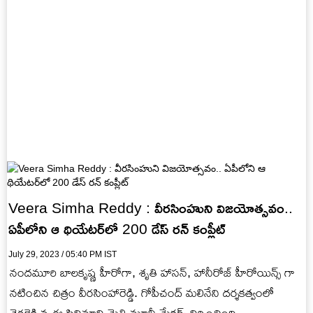
Veera Simha Reddy : వీర‌సింహుని విజ‌యోత్స‌వం..
ఏపీలోని ఆ థియేట‌ర్‌లో 200 డేస్ ర‌న్ కంప్లీట్
July 29, 2023 / 05:40 PM IST
నంద‌మూరి బాలకృష్ణ హీరోగా, శృతి హాసన్, హానీరోజ్ హీరోయిన్స్ గా
న‌టించిన చిత్రం వీరసింహారెడ్డి. గోపీచంద్ మలినేని దర్శకత్వంలో