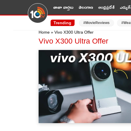
తాజా వార్తలు
తెలంగాణ
ఆంధ్రప్రదేశ్
ఎడ్యుకే
Trending
#MovieReviews
#Wea
Home
»
Vivo X300 Ultra Offer
Vivo X300 Ultra Offer