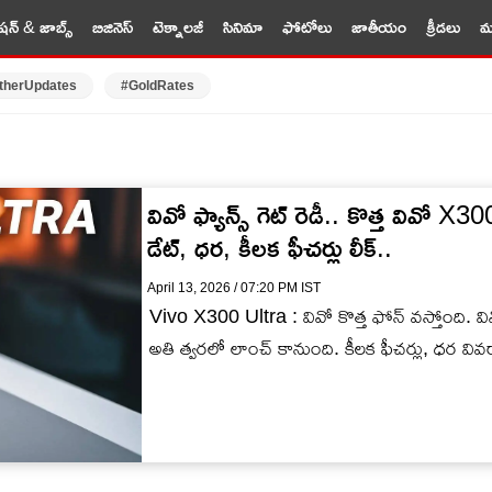
షన్ & జాబ్స్
బిజినెస్
టెక్నాలజీ
సినిమా
ఫోటోలు
జాతీయం
క్రీడలు
మర
therUpdates
#GoldRates
వివో ఫ్యాన్స్ గెట్ రెడీ.. కొత్త వివో X300
డేట్, ధర, కీలక ఫీచర్లు లీక్..
April 13, 2026 / 07:20 PM IST
Vivo X300 Ultra : వివో కొత్త ఫోన్ వస్తోంది. వివ
అతి త్వరలో లాంచ్ కానుంది. కీలక ఫీచర్లు, ధర వివ