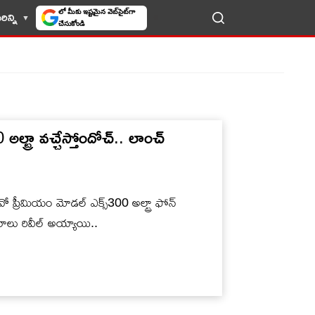
లో మీకు ఇష్టమైన వెబ్‌సైట్‌గా
ిన్ని
LIVE TV
చేసుకోండి
 అల్ట్రా వచ్చేస్తోందోచ్.. లాంచ్
ో ప్రీమియం మోడల్ ఎక్స్300 అల్ట్రా ఫోన్
రాలు రివీల్ అయ్యాయి..