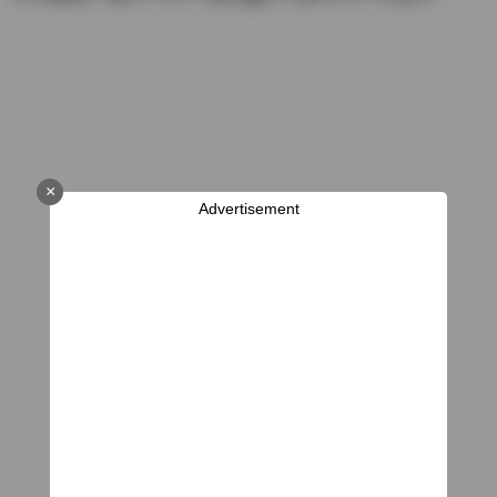
×
Advertisement