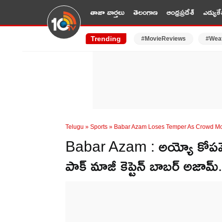
తాజా వార్తలు
తెలంగాణ
ఆంధ్రప్రదేశ్
ఎడ్యుకే
Trending
#MovieReviews
#Wea
Telugu
»
Sports
»
Babar Azam Loses Temper As Crowd Mo
Babar Azam : అయ్యో కోపమొచ్చ
పాక్ మాజీ కెప్టెన్ బాబర్ అజామ్