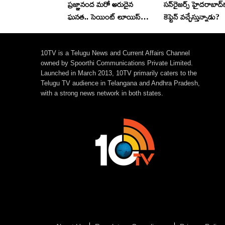
ప్ర‌జ్ఞానంద మ‌రో అరుదైన
స‌న్‌రైజ‌ర్స్ హైద‌రాబాద్‌
ఘ‌న‌త‌.. సెయింట్ లూయిస్
కెప్టెన్ వ‌చ్చేస్తున్నాడు?
ర్యాపిడ్ అండ్ బ్లిట్జ్ టోర్నీ
విజేత‌గా
10TV is a Telugu News and Current Affairs Channel
owned by Spoorthi Communications Private Limited.
Launched in March 2013, 10TV primarily caters to the
Telugu TV audience in Telangana and Andhra Pradesh,
with a strong news network in both states.