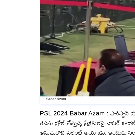
Babar Azam
PSL 2024 Babar Azam : పాకిస్థాన్ మాజీ
తనను ట్రోల్ చేస్తున్న ప్రేక్షకులపై వాటర్ బ
అనుచుకొని సైలెంట్ అయ్యాడు. ఇందుకు సంబ