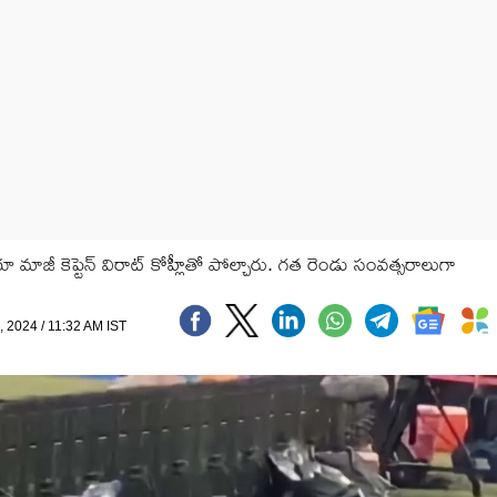
 మాజీ కెప్టెన్ విరాట్ కోహ్లీతో పోల్చారు. గత రెండు సంవత్సరాలుగా
, 2024 / 11:32 AM IST