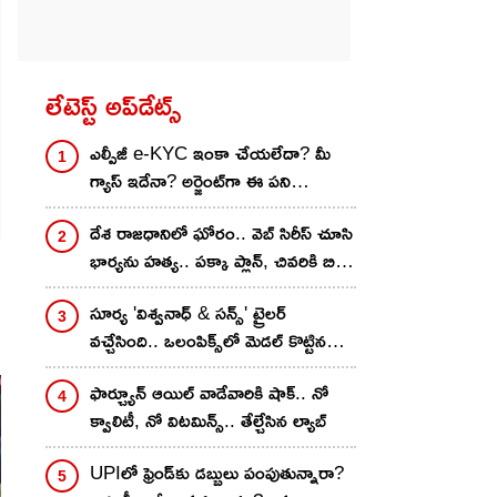
లేటెస్ట్ అప్‌డేట్స్
ఎల్పీజీ e-KYC ఇంకా చేయలేదా? మీ
గ్యాస్ ఇదేనా? అర్జెంట్‌గా ఈ పని
చేయకపోతే మీకే నష్టం.. ఫుల్ ప్రాసెస్
దేశ రాజధానిలో ఘోరం.. వెబ్ సిరీస్ చూసి
భార్యను హత్య.. పక్కా ప్లాన్, చివరికి బిగ్
ట్విస్ట్
సూర్య 'విశ్వనాధ్ & సన్స్' ట్రైలర్
వచ్చేసింది.. ఒలంపిక్స్‌లో మెడల్ కొట్టిన
హీరో కొడుక్కి ఉన్న సమస్య ఏంటి?
ఫార్చ్యూన్ ఆయిల్ వాడేవారికి షాక్.. నో
క్వాలిటీ, నో విటమిన్స్.. తేల్చేసిన ల్యాబ్
UPIలో ఫ్రెండ్‌కు డబ్బులు పంపుతున్నారా?