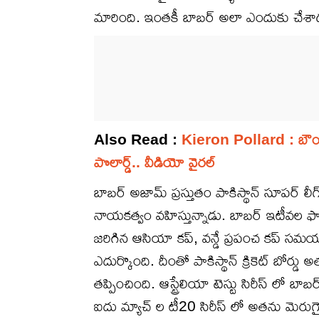
మారింది. ఇంతకీ బాబర్ అలా ఎందుకు చేశాడు.
Also Read :
Kieron Pollard : బౌండరీ ల
పొలార్డ్.. వీడియో వైరల్
బాబర్ అజామ్ ప్రస్తుతం పాకిస్థాన్ సూపర్ లీ
నాయకత్వం వహిస్తున్నాడు. బాబర్ ఇటీవల ఫ
జరిగిన ఆసియా కప్, వన్డే ప్రపంచ కప్ సమయం
ఎదుర్కొంది. దీంతో పాకిస్థాన్ క్రికెట్ బోర్డు అ
తప్పించింది. ఆస్ట్రేలియా టెస్టు సిరీస్ లో బ
ఐదు మ్యాచ్ ల టీ20 సిరీస్ లో అతను మెరుగ