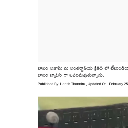
బాబర్ అజామ్ ను అంతర్జాతీయ క్రికెట్ లో టీమిండియా
బాబర్ బ్యాటర్ గా విఫలమవుతున్నాడు.
Published By:
Harish Thanniru
, Updated On : February 25