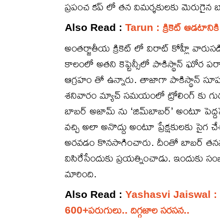
ప్రపంచ కప్ లో తన విమర్శకులకు మెరుగైన బ్
Also Read :
Tarun : క్రికెట్ ఆడటానిక
అంతర్జాతీయ క్రికెట్ లో విరాట్ కోహ్లీ వా
కాలంలో అతని కెప్టెన్సీలో పాకిస్థాన్ ఘోర 
ఆగ్రహం తో ఉన్నారు. తాజాగా పాకిస్థాన్ సూప
శనివారం మ్యాచ్ సమయంలో ట్రోలింగ్ కు గుర
బాబర్ అజామ్ ను ‘జిమ్‌బాబర్’ అంటూ పెద్దపె
వచ్చి అలా అనొద్దు అంటూ ప్రేక్షకులకు సైగ 
అరవడం కొనసాగించారు. దీంతో బాబర్ తనవద్ద
విసిరేసేందుకు ప్రయత్నించాడు. ఇందుకు సం
మారింది.
Also Read :
Yashasvi Jaiswal : య‌శ‌స్
600+ప‌రుగులు.. దిగ్గ‌జాల స‌ర‌స‌న‌..