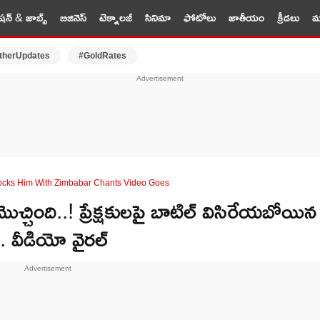
షన్ & జాబ్స్
బిజినెస్
టెక్నాలజీ
సినిమా
ఫోటోలు
జాతీయం
క్రీడలు
మర
therUpdates
#GoldRates
cks Him With Zimbabar Chants Video Goes
ింది..! ప్రేక్షకులపై బాటిల్ విసిరేయబోయిన
.. వీడియో వైరల్