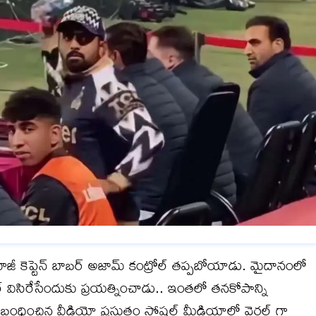
 కెప్టెన్ బాబర్ అజామ్ కంట్రోల్ తప్పబోయాడు. మైదానంలో
ాటిల్ విసిరేసేందుకు ప్రయత్నించాడు.. ఇంతలో తనకోపాన్ని
ంధించిన వీడియో ప్రస్తుతం సోషల్ మీడియాలో వైరల్ గా