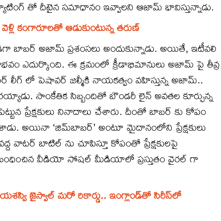
యాటింగ్ తో దీటైన సమాధానం ఇవ్వాలని ఆజామ్ భావిస్తున్నాడు.
ి వెళ్లి కంగారూలతో ఆడుకుంటున్న తరుణ్
రుసడిగా బాబర్ అజామ్ ప్రశంసలు అందుకున్నాడు. అయితే, ఇటీవలి
పరాభవం ఎదుర్కొంది. ఈ క్రమంలో క్రీడాభిమానులు అజామ్ పై తీవ్ర
ర్ లీగ్ లో పెషావర్ జల్మీకి నాయకత్వం వహిస్తున్న అజామ్..
య్యాడు. సాంకేతిక సిబ్బందితో బౌండరీ లైన్ అవతల కూర్చున్న
ట్టున ప్రేక్షకులు నినాదాలు చేశారు. దీంతో బాబర్ కు కోపం
చేశాడు. అయినా ‘జిమ్‌బాబర్’ అంటూ మైదానంలోని ప్రేక్షకులు
 వాటర్ బాటిల్ ను చూపిస్తూ కోపంతో ప్రేక్షకులపై
బంధించిన వీడియో సోషల్ మీడియాలో ప్రస్తుతం వైరల్ గా
వి జైస్వాల్ మ‌రో రికార్డు.. ఇంగ్లాండ్‌తో సిరీస్‌లో