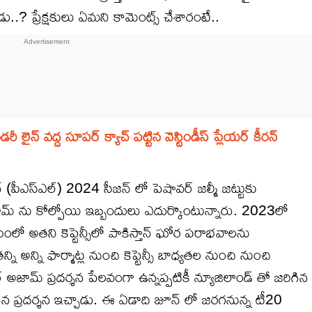
.? ప్రేక్షకులు ఏమని కామెంట్స్ చేశారంటే..
ైన్ వద్ద సూపర్ క్యాచ్ పట్టిన వెస్టిండీస్ ప్లేయర్ కీరన్
గ్ (పీఎస్ఎల్) 2024 సీజన్ లో పెషావర్ జల్మీ జట్టుకు
ామ్ ను కోల్పోయి ఇబ్బందులు ఎదుర్కొంటున్నారు. 2023లో
లో అతని కెప్టెన్సీలో పాకిస్తాన్ ఘోర పరాభవాలను
తన్ని అన్ని ఫార్మాట్ల నుంచి కెప్టెన్సీ బాధ్యతల నుంచి నుంచి
ాబర్ అజామ్ ప్రదర్శన పేలవంగా ఉన్నప్పటికీ న్యూజిలాండ్ తో జరిగిన
ైన ప్రదర్శన ఇచ్చాడు. ఈ ఏడాది జూన్ లో జరగనున్న టీ20