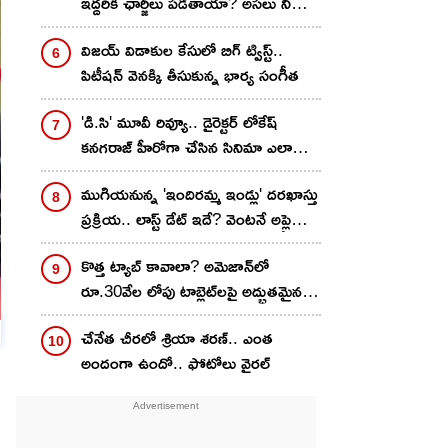
ఇద్దరికీ ఛార్జీలు పడతాయా? అసలు నిజం
ఇదే..!
విజయ్ విడాకుల కేసులో బిగ్ ట్విస్ట్..
పిటీషన్ వెనక్కి తీసుకున్న భార్య సంగీత
'డి.సి' మూవీ రివ్యూ.. డైరెక్టర్ లోకేష్
కనగరాజ్ హీరోగా చేసిన సినిమా ఎలా
ఉందంటే..?
ముగియనున్న 'ఇందిరమ్మ ఇండ్లు' దరఖాస్తు
ప్రక్రియ.. లాస్ట్ డేట్ ఇదే? వెంటనే అప్లై
చేసుకోండి ఇలా!
కొత్త ట్యాబ్ కావాలా? అమెజాన్‌లో
రూ.30వేల లోపు టాబ్లెట్‌లపై అద్భుతమైన
డీల్స్.. మీ ఫేవరెట్ ఇదేనా?
చేనేత చీర‌లో శ్రియా శ‌ర‌ణ్‌.. ఎంత
అందంగా ఉందో.. ఫోటోలు వైర‌ల్