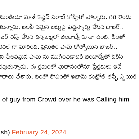
మిండియా మాజీ కెప్టెన్ విరాట్ కోహ్లీతో పోల్చారు. గత రెండు
్నాడు. బలహీనమైన జట్టుపై పెద్దస్కోర్లు చేసిన బాబర్..
బర్ రన్స్ చేసిన చిన్నజట్లలో జింబాబ్వే కూడా ఉంది. దీంతో
ల్ గా మారింది. ప్రస్తుతం ఫామ్ కోల్పోయిన బాబర్..
ని పేలవమైన ఫామ్ ను ముగించడానికి జింబాబ్వేతో సిరీస్
వుతున్నాడు. ఈ క్రమంలో మైదానంలోనూ ప్రేక్షకులు ఇదే
నినాదాలు చేశారు. దీంతో కోపంతో అజామ్ కంట్రోల్ తప్పే స్థాయికి
of guy from Crowd over he was Calling him
esh)
February 24, 2024