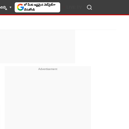
ిన్ని
LIVE TV
10TV సెలెక్ట్ చేసుకోండి