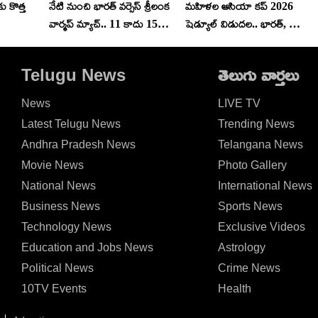
కు కొత్త
నేటి నుంచి భార‌త్ వ‌ర్సెస్ శ్రీలంక
మహిళల ఆసియా కప్ 2026
వార్మ‌ప్ మ్యాచ్‌.. 11 కాదు 15
షెడ్యూల్ విడుద‌ల‌.. భార‌త్, పాక్
మంది బ్యాటింగ్ చేయొచ్చు..
మ్యాచ్ ఎప్పుడంటే?
రూల్స్ చాలా డిఫ‌రెంట్‌
Telugu News
తెలుగు వార్తలు
News
LIVE TV
Latest Telugu News
Trending News
Andhra Pradesh News
Telangana News
Movie News
Photo Gallery
National News
International News
Business News
Sports News
Technology News
Exclusive Videos
Education and Jobs News
Astrology
Political News
Crime News
10TV Events
Health