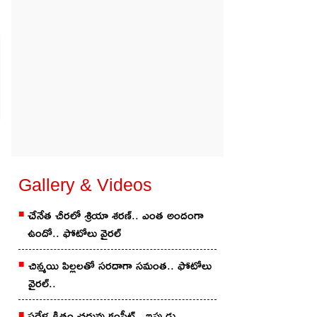
Gallery & Videos
చేనేత చీర‌లో శ్రియా శ‌ర‌ణ్‌.. ఎంత అందంగా
ఉందో.. ఫోటోలు వైర‌ల్
చిన్మ‌యి పిల్ల‌ల‌తో స‌ర‌దాగా సమంత‌.. ఫోటోలు
వైర‌ల్..
ప‌దేళ్ల క్రితం చ‌దువు కంప్లీట్.. ఇప్పుడు