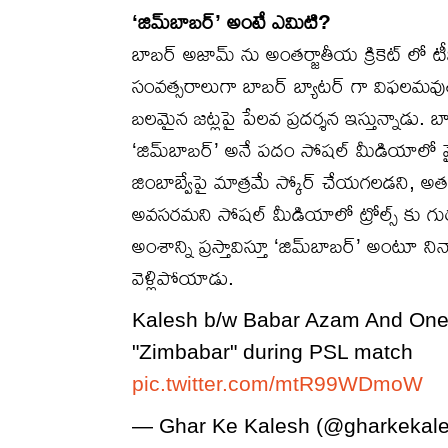
‘జిమ్‌బాబర్’ అంటే ఎమిటి?
బాబర్ అజామ్ ను అంతర్జాతీయ క్రికెట్ లో టీ
సంవత్సరాలుగా బాబర్ బ్యాటర్ గా విఫలమవుతున
బలమైన జట్లపై పేలవ ప్రదర్శన ఇస్తున్నాడు. బా
‘జిమ్‌బాబర్’ అనే పదం సోషల్ మీడియాలో వైర
జింబాబ్వేపై మాత్రమే స్కోర్ చేయగలడని, అత
అవసరమని సోషల్ మీడియాలో ట్రోల్స్ కు గుర
అంశాన్ని ప్రస్తావిస్తూ ‘జిమ్‌బాబర్’ అంటూ 
వెళ్లిపోయాడు.
Kalesh b/w Babar Azam And One 
"Zimbabar" during PSL match
pic.twitter.com/mtR99WDmoW
— Ghar Ke Kalesh (@gharkekal