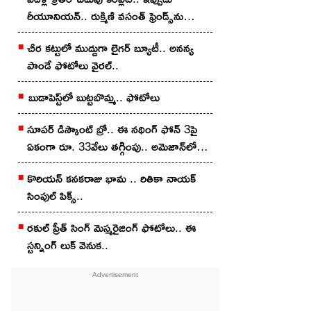
రీయూనియన్.. రుక్మిణి వసంత్ ఫ్రెండ్స్‌ను
చూశారా?
చీర క‌ట్టులో ముద్దుగా లైగ‌ర్ బ్యూటీ.. అన‌న్య
పాండే ఫోటోలు వైర‌ల్..
బుడాపెస్ట్‌లో బుట్టబొమ్మ‌.. ఫోటోలు
సూపర్ డిస్కౌంట్ బ్రో.. ఈ నథింగ్ ఫోన్ 3పై
ఏకంగా రూ. 33వేలు తగ్గింపు.. అమెజాన్‌లో
ఇలా కొన్నారంటే?
కొరియన్‌ కనకరాజు భామ .. రితికా నాయ‌క్
సింపుల్ పిక్స్‌..
ర‌కుల్ ప్రీత్ సింగ్ మెస్మ‌రైజింగ్ ఫోటోలు.. ఈ
స్ట‌న్నింగ్ లుక్ వెనుక‌..