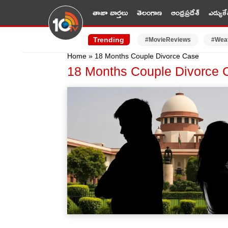
తాజా వార్తలు
తెలంగాణ
ఆంధ్రప్రదేశ్
ఎడ్యుకే
Trending
#MovieReviews
#Wea
Home
»
18 Months Couple Divorce Case
18 Months Couple Divorce 