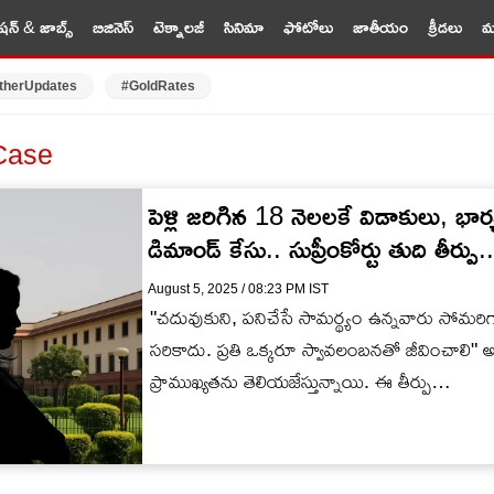
షన్ & జాబ్స్
బిజినెస్
టెక్నాలజీ
సినిమా
ఫోటోలు
జాతీయం
క్రీడలు
మర
therUpdates
#GoldRates
Case
పెళ్లి జరిగిన 18 నెలలకే విడాకులు, భార
డిమాండ్ కేసు.. సుప్రీంకోర్టు తుది తీర్
August 5, 2025 / 08:23 PM IST
"చదువుకుని, పనిచేసే సామర్థ్యం ఉన్నవారు 
సరికాదు. ప్రతి ఒక్కరూ స్వావలంబనతో జీవించాలి" అన
ప్రాముఖ్యతను తెలియజేస్తున్నాయి. ఈ తీర్పు…