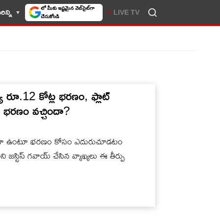
లో మీకు ఇష్టమైన వెబ్‌సైట్‌గా
ిన్ని
LIVE TV
చేసుకోండి
్య రూ.12 కోట్ల భరణం, ఫ్లాట్
పు.. భరణం వచ్చిందా?
సోమరిగా ఉంటూ భరణం కోసం ఎదురుచూడటం
ి జస్టిస్ గవాయ్ చేసిన వ్యాఖ్యలు ఈ తీర్పు