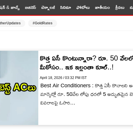
షన్ & జాబ్స్
బిజినెస్
టెక్నాలజీ
సినిమా
ఫోటోలు
జాతీయం
క్రీడలు
మర
therUpdates
#GoldRates
కొత్త ఏసీ కొంటున్నారా? రూ. 50 వేలల
మీకోసం.. ఇక ఇల్లంతా కూల్..!
April 18, 2026 / 03:32 PM IST
Best Air Conditioners : కొత్త ఏసీ కొనాలని అనుక
మార్కెట్లో రూ. 50వేల లోపు ధరలో 5 అద్భుతమైన బెస
వివరాలపై ఓసారి…