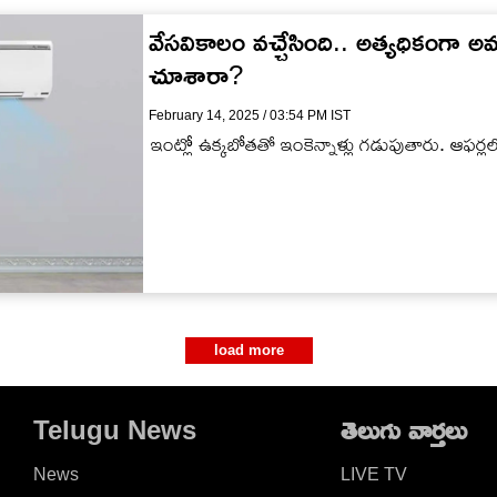
వేసవికాలం వచ్చేసింది.. అత్యధికంగా అమ
చూశారా?
February 14, 2025 / 03:54 PM IST
ఇంట్లో ఉక్కబోతతో ఇంకెన్నాళ్లు గడుపుతారు. ఆఫర్ల
load more
Telugu News
తెలుగు వార్తలు
News
LIVE TV