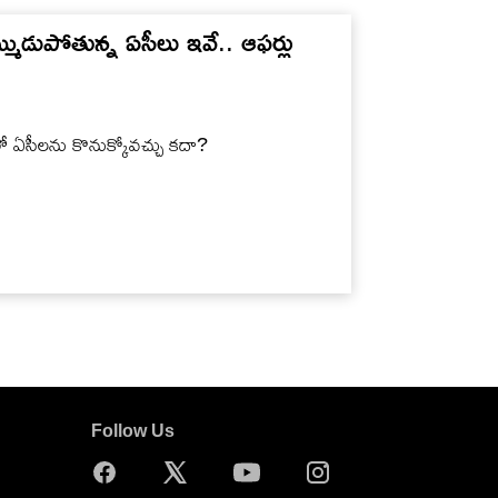
్ముడుపోతున్న ఏసీలు ఇవే.. ఆఫర్లు
లో ఏసీలను కొనుక్కోవచ్చు కదా?
Follow Us