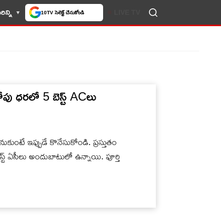
ిన్ని
LIVE TV
10TV సెలెక్ట్ చేసుకోండి
ోపు ధరలో 5 బెస్ట్ ACలు
ుంటే ఇప్పుడే కొనేసుకోండి. ప్రస్తుతం
్ట్ ఏసీలు అందుబాటులో ఉన్నాయి. పూర్తి