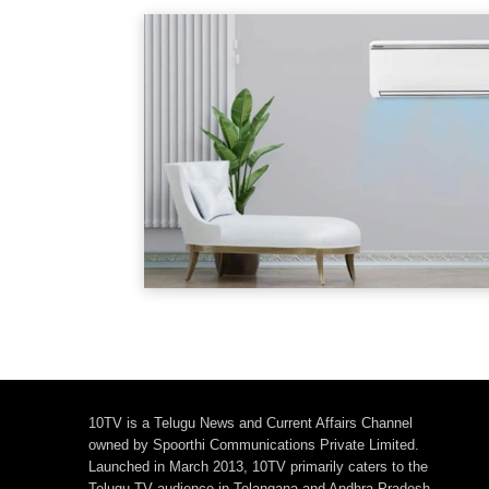
10TV is a Telugu News and Current Affairs Channel
owned by Spoorthi Communications Private Limited.
Launched in March 2013, 10TV primarily caters to the
Telugu TV audience in Telangana and Andhra Pradesh,