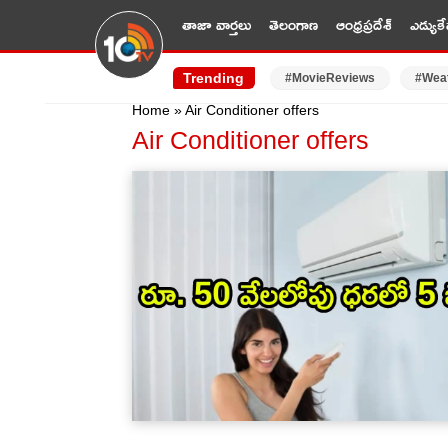
తాజా వార్తలు
తెలంగాణ
ఆంధ్రప్రదేశ్
ఎడ్యుకే
Trending
#MovieReviews
#Wea
Home
»
Air Conditioner offers
Air Conditioner offers