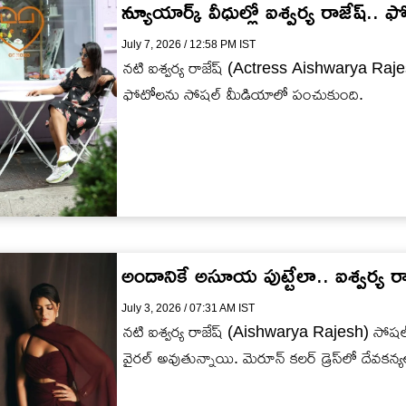
న్యూయార్క్ వీధుల్లో ఐశ్వ‌ర్య రాజేష్.. ఫో
July 7, 2026 / 12:58 PM IST
న‌టి ఐశ్వ‌ర్య రాజేష్ (Actress Aishwarya Rajesh
ఫోటోల‌ను సోష‌ల్ మీడియాలో పంచుకుంది.
అందానికే అసూయ పుట్టేలా.. ఐశ్వ‌ర్య ర
July 3, 2026 / 07:31 AM IST
న‌టి ఐశ్వ‌ర్య రాజేష్ (Aishwarya Rajesh) సోష‌ల
వైర‌ల్ అవుతున్నాయి. మెరూన్ క‌ల‌ర్ డ్రెస్‌లో దేవ‌క‌న్య‌