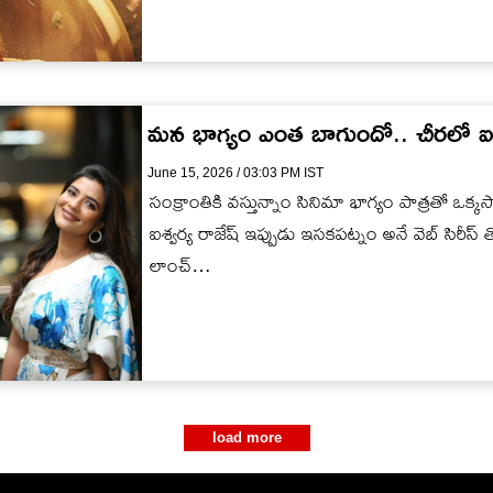
మన భాగ్యం ఎంత బాగుందో.. చీరలో ఐ
June 15, 2026 / 03:03 PM IST
సంక్రాంతికి వస్తున్నాం సినిమా భాగ్యం పాత్రతో ఒక్
ఐశ్వర్య రాజేష్ ఇప్పుడు ఇసకపట్నం అనే వెబ్ సిరీస్ 
లాంచ్…
load more