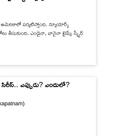
ెరికాలో ప‌ర్య‌టిస్తోంది. న్యూయార్క్
ోటోలు తీసుకుంది. ఎండైనా, వానైనా టైమ్స్ స్క్వేర్
ెబ్ సిరీస్.. ఎప్పుడు? ఎందులో?
sakapatnam)