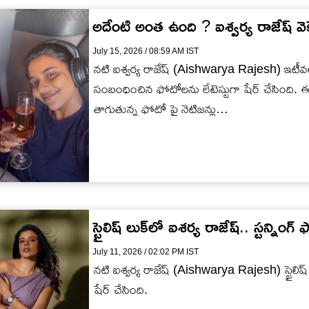
అదేంటి అంత ఉంది ? ఐశ్వ‌ర్య రాజేష్ వెక
July 15, 2026 / 08:59 AM IST
న‌టి ఐశ్వ‌ర్య రాజేష్ (Aishwarya Rajesh) ఇటీవ‌ల 
సంబంధించిన ఫోటోల‌ను లేటెస్టుగా షేర్ చేసింది. 
తాగుతున్న ఫోటో పై నెటిజ‌న్లు…
స్టైలిష్ లుక్‌లో ఐశ‌ర్య రాజేష్.. స్ట‌న్నింగ
July 11, 2026 / 02:02 PM IST
న‌టి ఐశ్వ‌ర్య రాజేష్ (Aishwarya Rajesh) స్టైలి
షేర్ చేసింది.