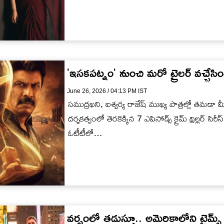
'ఇసకపట్నం' నుంచి మరో ట్రైలర్‌ వచ్చేసింది.. 
June 26, 2026 / 04:13 PM IST
సముద్రఖని, ఐశ్వర్య రాజేష్ ముఖ్య పాత్రల్లో తమడా మీడి
దర్శకత్వంలో తెరకెక్కిన 7 ఎపిసోడ్స్ క్రైమ్ థ్రిల్లర్ 
ఓటీటీలో…
వ‌ర్షంలో త‌డుస్తూ.. అమెరికాలోని టైమ్స్ స్క