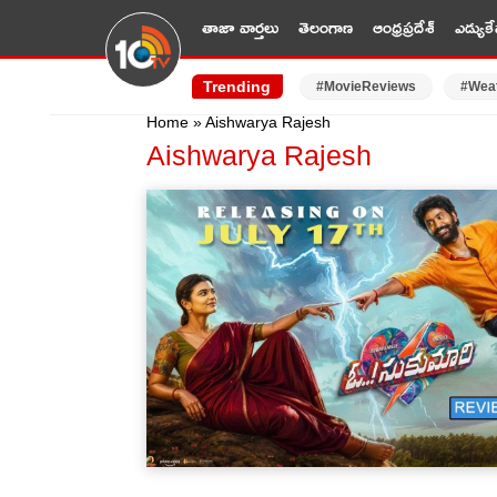
తాజా వార్తలు
తెలంగాణ
ఆంధ్రప్రదేశ్
ఎడ్యుకే
Trending
#MovieReviews
#Wea
Home
»
Aishwarya Rajesh
Aishwarya Rajesh