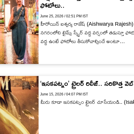
ఫోటోలు..
June 25, 2026 / 02:51 PM IST
హీరోయిన్ ఐశ్వ‌ర్య రాజేష్ (Aishwarya Rajesh) అమ
న‌గ‌రంలోని టైమ్స్ స్క్వేర్ వ‌ద్ద వ‌ర్షంలో త‌డుస్తూ ఫ
వ‌ద్ద ఉంటే ఫోటోలు తీసుకోవాల్సిందే అంటూ…
‘ఇసకపట్నం’ ట్రైలర్ రిలీజ్.. సరికొత్త వ
June 15, 2026 / 04:07 PM IST
మీరు కూడా ఇసకపట్నం ట్రైలర్ చూసేయండి.. (I