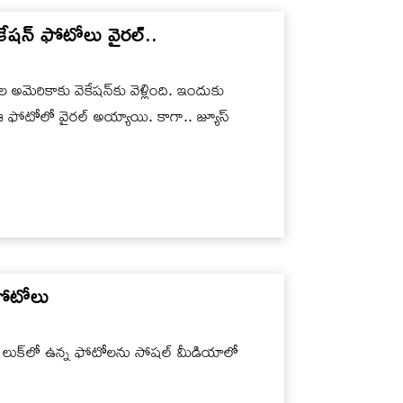
ేష‌న్ ఫోటోలు వైర‌ల్..
అమెరికాకు వెకేష‌న్‌కు వెళ్లింది. ఇందుకు
ఈ ఫోటోలో వైర‌ల్ అయ్యాయి. కాగా.. జ్యూస్
్ ఫోటోలు
ష్ లుక్‌లో ఉన్న ఫోటోల‌ను సోష‌ల్ మీడియాలో