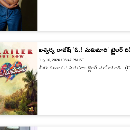
ఐశ్వర్య రాజేష్ 'ఓ.! సుకుమారి' ట్రైలర్ రి
July 10, 2026 / 06:47 PM IST
మీరు కూడా ఓ.! సుకుమారి ట్రైలర్ చూసేయండి.. 