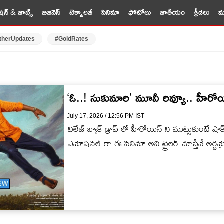
షన్ & జాబ్స్
బిజినెస్
టెక్నాలజీ
సినిమా
ఫోటోలు
జాతీయం
క్రీడలు
మర
therUpdates
#GoldRates
‘ఓ..! సుకుమారి’ మూవీ రివ్యూ.. హీరోయి
July 17, 2026 / 12:56 PM IST
విలేజ్ బ్యాక్ డ్రాప్ లో హీరోయిన్ ని ముట్టుకుంటే షాక
ఎమోషనల్ గా ఈ సినిమా అని ట్రైలర్ చూస్తేనే అ