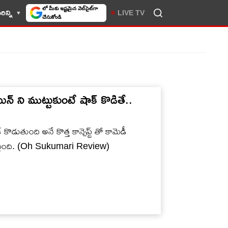
లో మీకు ఇష్టమైన వెబ్‌సైట్‌గా
ిన్ని
LIVE TV
చేసుకోండి
న్ ని ముట్టుకుంటే షాక్ కొడితే..
్ కొడుతుంది అనే కొత్త కాన్సెప్ట్ తో కామెడీ
ర్థమైంది. (Oh Sukumari Review)