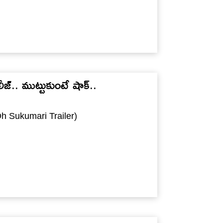
లీజ్.. ముట్టుకుంటే షాక్..
(Oh Sukumari Trailer)