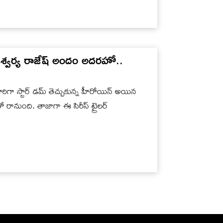
శ్వర్య రాజేష్ అందం అదరహో..
కసారిగా స్టార్ డమ్ తెచ్చుకున్న హీరోయిన్ అయిన
తో రానుంది. తాజాగా ఈ సిరీస్ ట్రైలర్