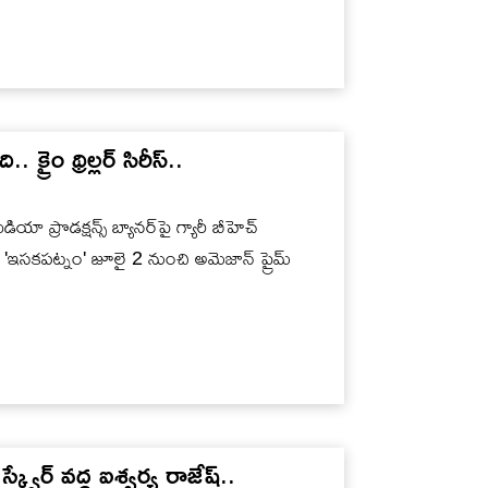
క్రైం థ్రిల్లర్ సిరీస్..
యా ప్రొడక్షన్స్ బ్యానర్‌పై గ్యారీ బీహెచ్
సిరీస్ 'ఇసకపట్నం' జూలై 2 నుంచి అమెజాన్ ప్రైమ్
్వేర్ వ‌ద్ద ఐశ్వ‌ర్య రాజేష్..