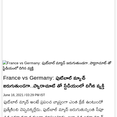
France vs Germany: ఫుట్‌బాల్‌ మ్యాచ్‌
జరుగుతుండగా..ప్యారాచూట్ తో స్టేడియంలో దిగిన వ్యక్తి
June 16, 2021 / 03:29 PM IST
ఫుట్‌బాల్‌ మ్యాచ్‌ అంటే ప్రపంచ వ్యాప్తంగా ఎంత క్రేజ్ ఉంటుందో
ప్రత్యేకించి చెప్పనక్కర్లేదు. ఫుట్‌బాల్‌ మ్యాచ్‌ జరుగుతున్నంత సేపూ