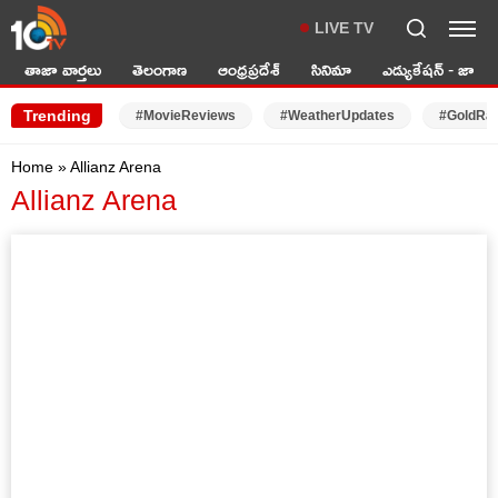
LIVE TV
తాజా వార్తలు
తెలంగాణ
ఆంధ్రప్రదేశ్
సినిమా
ఎడ్యుకేషన్ - జాబ్స్
Trending
#MovieReviews
#WeatherUpdates
#GoldRa
Home
»
Allianz Arena
Allianz Arena