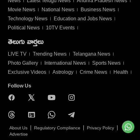
News
Latest Telugu News
Andhra Pradesh News
Movie News
National News
Business News
Technology News
Education and Jobs News
Political News
10TV Events
తెలుగు వార్తలు
LIVE TV
Trending News
Telangana News
Photo Gallery
International News
Sports News
Exclusive Videos
Astrology
Crime News
Health
Follow Us
About Us
Regulatory Compliance
Privacy Policy
Advertise