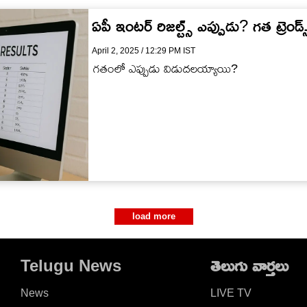
ఏపీ ఇంటర్ రిజల్ట్స్ ఎప్పుడు? గత ట్రెండ్స్
April 2, 2025 / 12:29 PM IST
గతంలో ఎప్పుడు విడుదలయ్యాయి?
load more
Telugu News
తెలుగు వార్తలు
News
LIVE TV