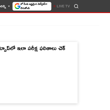
ిన్ని
LIVE TV
10TV సెలెక్ట్ చేసుకోండి
ట్సాప్‌లో ఇలా పరీక్ష ఫలితాలు చెక్‌