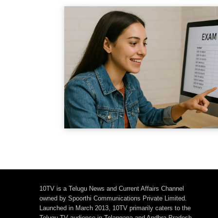
10TV is a Telugu News and Current Affairs Channel
owned by Spoorthi Communications Private Limited.
Launched in March 2013, 10TV primarily caters to the
Telugu TV audience in Telangana and Andhra Pradesh,