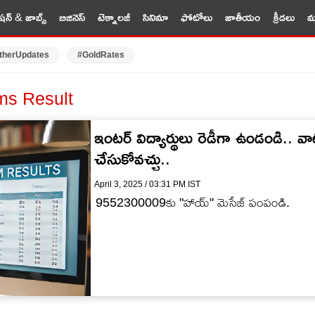
షన్ & జాబ్స్
బిజినెస్
టెక్నాలజీ
సినిమా
ఫోటోలు
జాతీయం
క్రీడలు
మర
therUpdates
#GoldRates
ms Result
ఇంటర్‌ విద్యార్థులు రెడీగా ఉండండి.. వా
చేసుకోవచ్చు..
April 3, 2025 / 03:31 PM IST
9552300009కు "హాయ్" మెసేజ్‌ పంపండి.