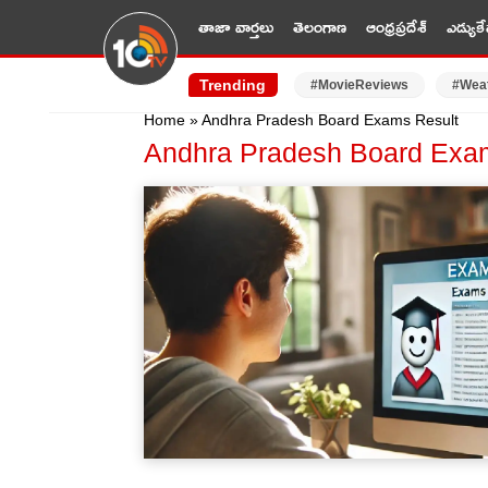
తాజా వార్తలు
తెలంగాణ
ఆంధ్రప్రదేశ్
ఎడ్యుకే
Trending
#MovieReviews
#Wea
Home
»
Andhra Pradesh Board Exams Result
Andhra Pradesh Board Exa