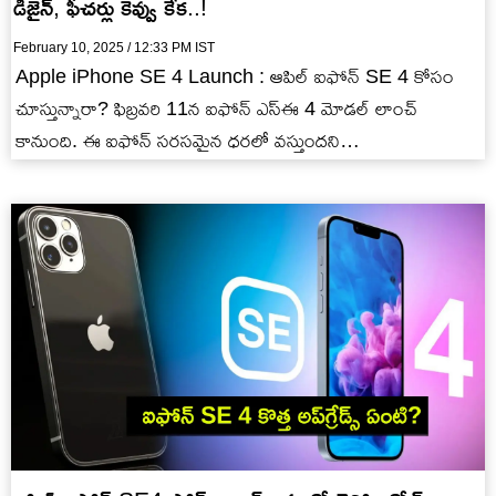
డిజైన్, ఫీచర్లు కెవ్వు కేక..!
February 10, 2025 / 12:33 PM IST
Apple iPhone SE 4 Launch : ఆపిల్ ఐఫోన్ SE 4 కోసం
చూస్తున్నారా? ఫిబ్రవరి 11న ఐఫోన్ ఎస్ఈ 4 మోడల్ లాంచ్
కానుంది. ఈ ఐఫోన్ సరసమైన ధరలో వస్తుందని…