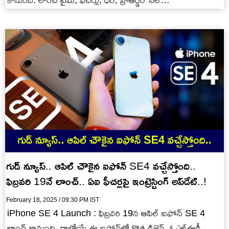
కానుంది. లాంచ్ టైమ్, ఫీచర్లు, ధర, ప్రీ-ఆర్డర్ సేల్…
గుడ్ న్యూస్.. ఆపిల్ చౌకైన ఐఫోన్ SE4 వచ్చేస్తోంది..
ఫిబ్రవరి 19నే లాంచ్.. ఏఐ ఫీచర్లపై ఇంట్రెస్టింగ్ అప్‌‌డేట్..!
February 18, 2025 / 09:30 PM IST
iPhone SE 4 Launch : ఫిబ్రవరి 19న ఆపిల్ ఐఫోన్ SE 4
లాంచ్ కానుంది. రాబోయే ఈ ఐఫోన్‌లో కొత్త డిజైన్, ఓఎల్ఈడీ