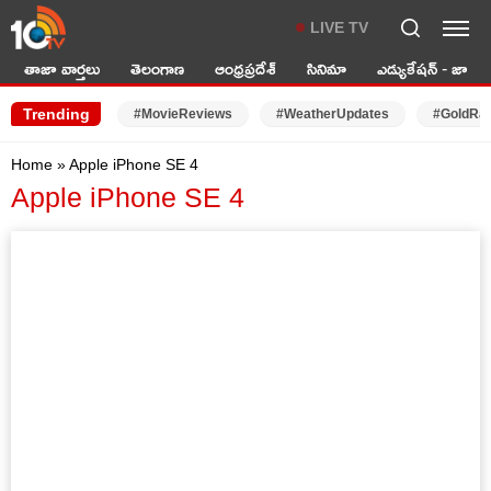
LIVE TV
తాజా వార్తలు
తెలంగాణ
ఆంధ్రప్రదేశ్
సినిమా
ఎడ్యుకేషన్ - జాబ్స్
Trending
#MovieReviews
#WeatherUpdates
#GoldRa
Home
»
Apple iPhone SE 4
Apple iPhone SE 4