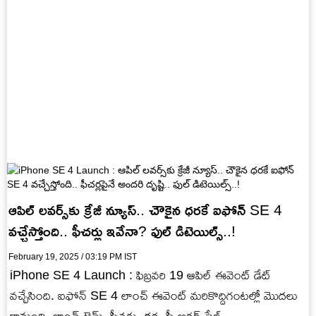
ఆపిల్ లవర్స్‌కు క్రేజీ న్యూస్.. చౌకైన ధరకే ఐఫోన్ SE 4
వచ్చేస్తోంది.. ఫీచర్లు ఇవేనా? ఫుల్ డిటెయిల్స్..!
February 19, 2025 / 03:19 PM IST
iPhone SE 4 Launch : ఫిబ్రవరి 19 ఆపిల్ ఈవెంట్ డేట్
వచ్చేసింది. ఐఫోన్ SE 4 లాంచ్ ఈవెంట్ మరికొద్దిగంటల్లో మొదలు