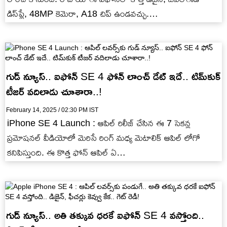
డిస్‌ప్లే, 48MP కెమెరా, A18 చిప్ ఉండవచ్చు.…
గుడ్ న్యూస్.. ఐఫోన్ SE 4 ఫోన్ లాంచ్ డేట్ ఇదే.. టిమ్‌కుక్
టీజర్‌ వదిలాడు చూశారా..!
February 14, 2025 / 02:30 PM IST
iPhone SE 4 Launch : ఆపిల్ రిలీజ్ చేసిన ఈ 7 సెకన్ల
ప్రమోషనల్ వీడియోలో మెరిసే రింగ్ మధ్య మెటాలిక్ ఆపిల్ లోగో
కనిపిస్తుంది. ఈ కొత్త ఫోన్ ఆపిల్ ఏ…
గుడ్ న్యూస్.. అతి తక్కువ ధరకే ఐఫోన్ SE 4 వస్తోంది..