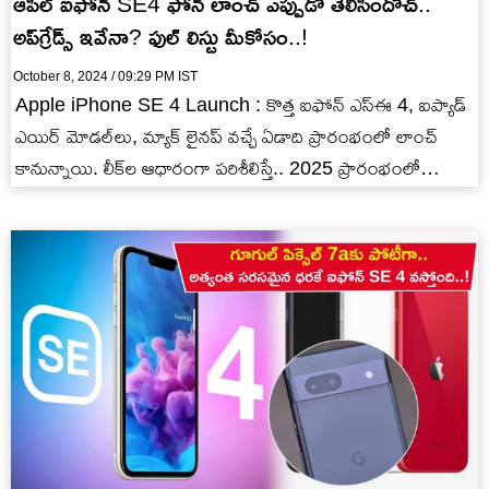
ఆపిల్ ఐఫోన్ SE4 ఫోన్ లాంచ్ ఎప్పుడో తెలిసిందోచ్..
అప్‌‌గ్రేడ్స్ ఇవేనా? ఫుల్ లిస్టు మీకోసం..!
October 8, 2024 / 09:29 PM IST
Apple iPhone SE 4 Launch : కొత్త ఐఫోన్ ఎస్ఈ 4, ఐప్యాడ్
ఎయిర్ మోడల్‌లు, మ్యాక్ లైనప్ వచ్చే ఏడాది ప్రారంభంలో లాంచ్
కానున్నాయి. లీక్‌ల ఆధారంగా పరిశీలిస్తే.. 2025 ప్రారంభంలో…