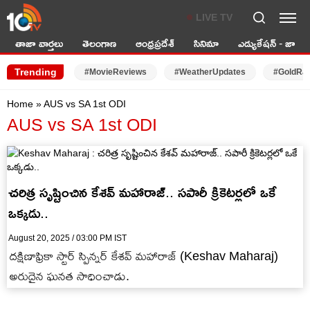
LIVE TV
తాజా వార్తలు
తెలంగాణ
ఆంధ్రప్రదేశ్
సినిమా
ఎడ్యుకేషన్ - జాబ్స్
Trending
#MovieReviews
#WeatherUpdates
#GoldRa
Home
»
AUS vs SA 1st ODI
AUS vs SA 1st ODI
చరిత్ర సృష్టించిన కేశవ్‌ మ‌హారాజ్.. స‌పారీ క్రికెట‌ర్ల‌లో ఒకే
ఒక్కడు..
August 20, 2025 / 03:00 PM IST
ద‌క్షిణాఫ్రికా స్టార్ స్పిన్న‌ర్ కేశ‌వ్ మ‌హారాజ్ (Keshav Maharaj)
అరుదైన ఘ‌న‌త సాధించాడు.