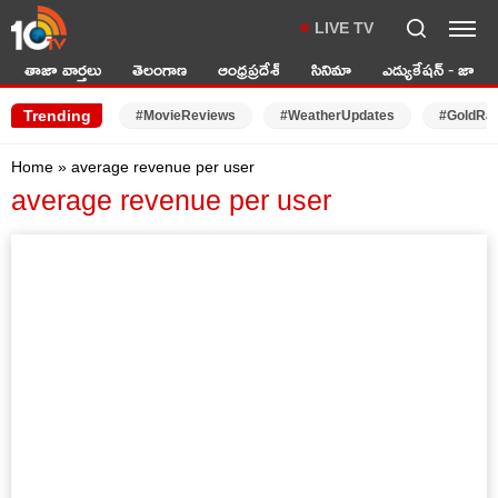
LIVE TV
తాజా వార్తలు
తెలంగాణ
ఆంధ్రప్రదేశ్
సినిమా
ఎడ్యుకేషన్ - జాబ్స్
Trending
#MovieReviews
#WeatherUpdates
#GoldRa
Home
»
average revenue per user
average revenue per user