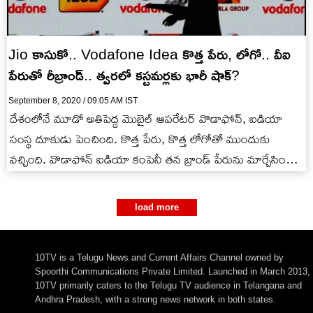
Jio కాసుకో.. Vodafone Idea కొత్త పేరు, లోగో.. వీఐ
పేరుతో రీబ్రాండ్.. త్వరలో కస్టమర్లకు భారీ షాక్?
September 8, 2020 / 09:05 AM IST
దేశంలోనే మూడో అతిపెద్ద మొబైల్ ఆపరేటర్ వొడాఫోన్, ఐడియా
సంస్థ దూకుడు పెంచింది. కొత్త పేరు, కొత్త లోగోతో ముందుకు
వచ్చింది. వొడాఫోన్ ఐడియా కంపెనీ తన బ్రాండ్ పేరును మార్చేసింది.
వొడాఫోన్‌ ఐడియా…
load more
10TV is a Telugu News and Current Affairs Channel owned by
Spoorthi Communications Private Limited. Launched in March 2013,
10TV primarily caters to the Telugu TV audience in Telangana and
Andhra Pradesh, with a strong news network in both states.