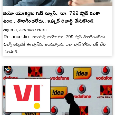
జియో యూజర్లకు గుడ్ న్యూస్.. రూ. 799 ప్లాన్ ఇంకా
ఉంది.. తొలగించలేదు.. ఇప్పుడే రీఛార్జ్ చేసుకోండి!
August 21, 2025 / 04:47 PM IST
Reliance Jio : రిలయన్స్ జియో రూ. 799 ప్లాన్ తొలగించలేదు.
టెల్కో ఇప్పటికీ ఈ ప్లాన్‌ను అందిస్తోంది. ఇలా ప్లాన్ కోసం చెక్ చేసి
చూడండి.