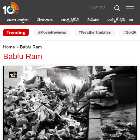
LIVE TV
తాజా వార్తలు
తెలంగాణ
ఆంధ్రప్రదేశ్
సినిమా
ఎడ్యుకేషన్ - జాబ్స్
Trending
#MovieReviews
#WeatherUpdates
#GoldRa
Home
»
Bablu Ram
Bablu Ram