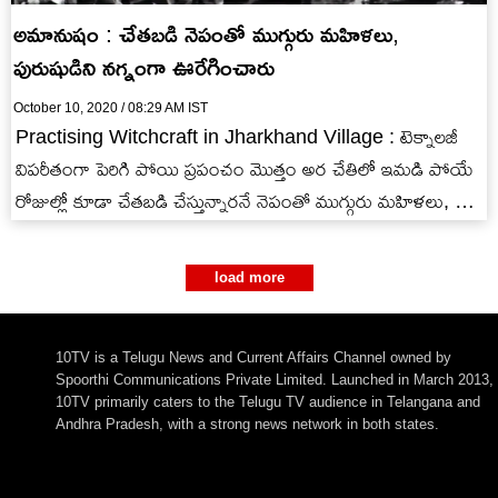
అమానుషం : చేతబడి నెపంతో ముగ్గురు మహిళలు,
పురుషుడిని నగ్నంగా ఊరేగించారు
October 10, 2020 / 08:29 AM IST
Practising Witchcraft in Jharkhand Village : టెక్నాలజీ
విపరీతంగా పెరిగి పోయి ప్రపంచం మొత్తం అర చేతిలో ఇమడి పోయే
రోజుల్లో కూడా చేతబడి చేస్తున్నారనే నెపంతో ముగ్గురు మహిళలు, ఒక
వ్యక్తిని…
load more
10TV is a Telugu News and Current Affairs Channel owned by
Spoorthi Communications Private Limited. Launched in March 2013,
10TV primarily caters to the Telugu TV audience in Telangana and
Andhra Pradesh, with a strong news network in both states.