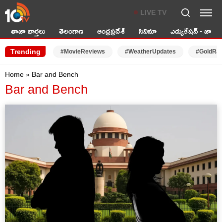
LIVE TV
తాజా వార్తలు
తెలంగాణ
ఆంధ్రప్రదేశ్
సినిమా
ఎడ్యుకేషన్ - జాబ్స్
Trending
#MovieReviews
#WeatherUpdates
#GoldRa
Home
»
Bar and Bench
Bar and Bench