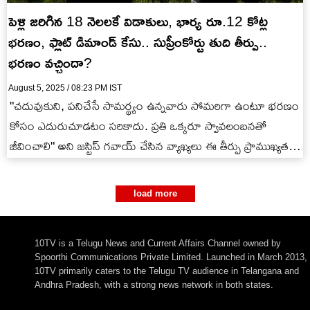
పెళ్లి జరిగిన 18 నెలలకే విడాకులు, భార్య రూ.12 కోట్ల
భరణం, ఫ్లాట్ డిమాండ్ కేసు.. సుప్రీంకోర్టు తుది తీర్పు..
భరణం వచ్చిందా?
August 5, 2025 / 08:23 PM IST
"చదువుకుని, పనిచేసే సామర్థ్యం ఉన్నవారు సోమరిగా ఉంటూ భరణం
కోసం ఎదురుచూడటం సరికాదు. ప్రతి ఒక్కరూ స్వావలంబనతో
జీవించాలి" అని జస్టిస్ గవాయ్ చేసిన వ్యాఖ్యలు ఈ తీర్పు ప్రాముఖ్యతను
తెలియజేస్తున్నాయి. ఈ తీర్పు…
load more
10TV is a Telugu News and Current Affairs Channel owned by
Spoorthi Communications Private Limited. Launched in March 2013,
10TV primarily caters to the Telugu TV audience in Telangana and
Andhra Pradesh, with a strong news network in both states.