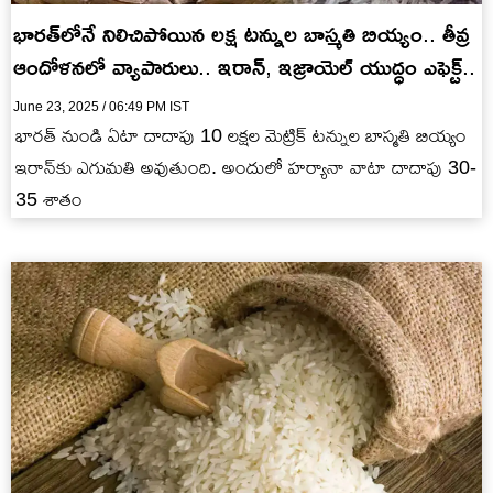
భారత్‌లోనే నిలిచిపోయిన లక్ష టన్నుల బాస్మతి బియ్యం.. తీవ్ర
ఆందోళనలో వ్యాపారులు.. ఇరాన్, ఇజ్రాయెల్ యుద్ధం ఎఫెక్ట్..
June 23, 2025 / 06:49 PM IST
భారత్ నుండి ఏటా దాదాపు 10 లక్షల మెట్రిక్ టన్నుల బాస్మతి బియ్యం
ఇరాన్‌కు ఎగుమతి అవుతుంది. అందులో హర్యానా వాటా దాదాపు 30-
35 శాతం