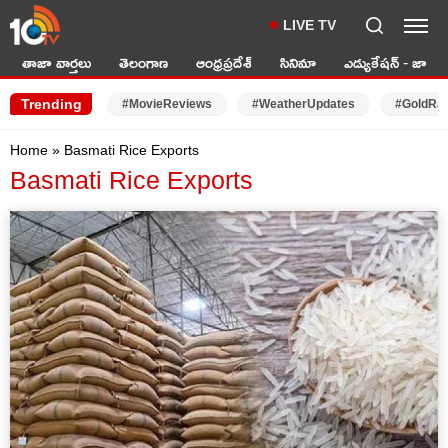
LIVE TV
తాజా వార్తలు
తెలంగాణ
ఆంధ్రప్రదేశ్
సినిమా
ఎడ్యుకేషన్ - జాబ్స్
Trending
#MovieReviews
#WeatherUpdates
#GoldRa
Home
»
Basmati Rice Exports
Basmati Rice Exports