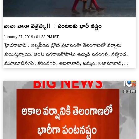
వానా వానా వెళ్లప్పా!! : పంటలకు భారీ నష్టం
January 27, 2019 / 01:38 PM IST
హైదరాబాద్ : అల్పపీడన ద్రోణి ప్రభావంతో తెలంగాణలో వర్షాలు
కురుస్తున్నాయి. జంట నగరాలతోపాటు ఉమ్మడి వరంగల్‌, నల్గొండ,
మహబూబ్‌నగర్‌, కరీంనగర్‌, ఆదిలాబాద్‌, ఖమ్మం, నిజామాబాద్‌,
మెదక్‌ జిల్లాల్లో వర్షాలు పడుతున్నాయి. దీంతో వరి, మొక్క…