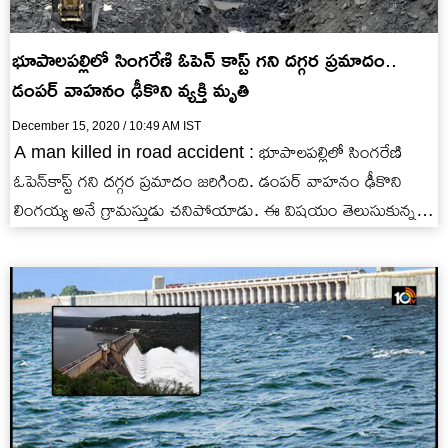
భూపాలపల్లిలో సింగరేణి ఓపెన్ కాస్ట్ గని దగ్గర ప్రమాదం..
డంపర్ వాహనం ఢీకొని వ్యక్తి మృతి
December 15, 2020 / 10:49 AM IST
A man killed in road accident : భూపాలపల్లిలో సింగరేణి
ఓపెన్‌కాస్ట్‌ గని దగ్గర ప్రమాదం జరిగింది. డంపర్‌ వాహనం ఢీకొని
లింగయ్య అనే గ్రామస్తుడు చనిపోయాడు. ఈ విషయం తెలుసుకున్న
గ్రామస్తులు…