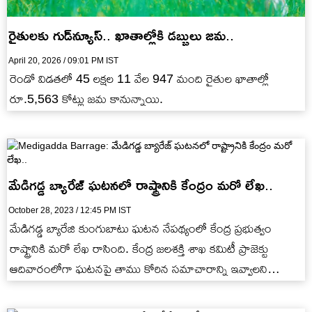
రైతులకు గుడ్‌న్యూస్.. ఖాతాల్లోకి డబ్బులు జమ..
April 20, 2026 / 09:01 PM IST
రెండో విడతలో 45 లక్షల 11 వేల 947 మంది రైతుల ఖాతాల్లో
రూ.5,563 కోట్లు జమ కానున్నాయి.
మేడిగడ్డ బ్యారేజ్ ఘటనలో రాష్ట్రానికి కేంద్రం మరో లేఖ..
October 28, 2023 / 12:45 PM IST
మేడిగడ్డ బ్యారేజి కుంగుబాటు ఘటన నేపథ్యంలో కేంద్ర ప్రభుత్వం
రాష్ట్రానికి మరో లేఖ రాసింది. కేంద్ర జలశక్తి శాఖ కమిటీ ప్రాజెక్టు
ఆదివారంలోగా ఘటనపై తాము కోరిన సమాచారాన్ని ఇవ్వాలని
ఆదేశించింది.