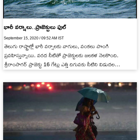
భారీ వర్షాలు..ప్రాజెక్టులు ఫుల్
September 15, 2020 / 09:52 AM IST
తెలుగు రాష్ట్రాల్లో భారీ వర్షాలకు వాగులు, వంకలు పొంగి
ప్రవహిస్తున్నాయి. వరద నీటితో ప్రాజెక్టులకు జలకళ నెలకొంది.
శ్రీరాంసాగర్‌ ప్రాజెక్టు 16 గేట్లు ఎత్తి దిగువకు నీటిని విడుదల
చేస్తున్నారు. అటు జూరాల ప్రాజెక్టు…