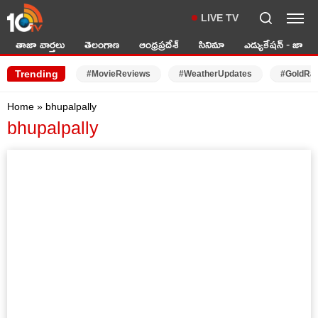
LIVE TV
తాజా వార్తలు
తెలంగాణ
ఆంధ్రప్రదేశ్
సినిమా
ఎడ్యుకేషన్ - జాబ్స్
Trending
#MovieReviews
#WeatherUpdates
#GoldRa
Home
»
bhupalpally
bhupalpally