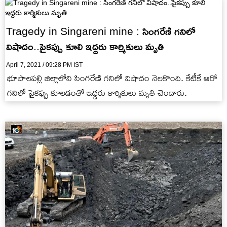
Tragedy in Singareni mine : సింగరేణి గనిలో
విషాదం..పైకప్పు కూలి ఇద్దరు కార్మికులు మృతి
April 7, 2021 / 09:28 PM IST
భూపాలపల్లి జిల్లాలోని సింగరేణి గనిలో విషాదం నెలకొంది. కేటీకే ఆరో
గనిలో పైకప్పు కూలడంతో ఇద్దరు కార్మికులు మృతి చెందారు.