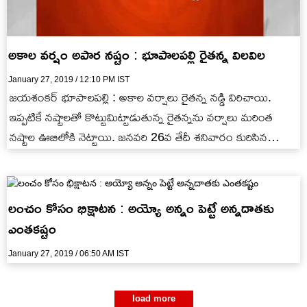
అకాల వర్షం అపార నష్టం : భూపాలపల్లి రైతన్న విలవిల
January 27, 2019 / 12:10 PM IST
జయశంకర్ భూపాలపల్లి : అకాల వర్షాలు రైతన్న నడ్డి విరిచాయి.
ఇప్పటికే నష్టాలతో కొట్టుమిట్టాడుతున్న రైతన్నను వర్షాలు మరింత
నష్టాల ఊబిలోకి నెట్టాయి. జనవరి 26వ తేదీ శనివారం కురిసిన
వర్షానికి భూపాలపల్లి నియోజకవర్గంలో…
లంచం కోసం భిక్షాటన : అయ్యో అన్నం పెట్టే అన్నదాతకు
ఎంతకష్టం
January 27, 2019 / 06:50 AM IST
load more