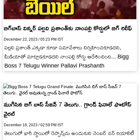
బిగ్‌బాస్ విన్నర్ పల్లవి ప్రశాంత్‌కు నాంపల్లి కోర్టులో బిగ్ రిలీఫ్
December 22, 2023 / 05:23 PM IST
పల్లవి ప్రశాంత్ ఎక్కడా కూడా సమావేశాలు నిర్వహించకూడదని,
మీడియాతో మాట్లాడకూడదని నాంపల్లి కోర్టు ఆదేశించింది... Bigg
Boss 7 Telugu Winner Pallavi Prashanth
ముగిసిన బిగ్ బాస్ సీజన్ 7 తెలుగు.. గ్రాండ్ ఫినాలే ఫొటోస్
వైరల్
December 18, 2023 / 02:59 PM IST
తెలుగులో భారీ స్థాయిలో రెస్పాన్స్‌ను అందుకుని నెంబర్ వన్ రియాలిటీ