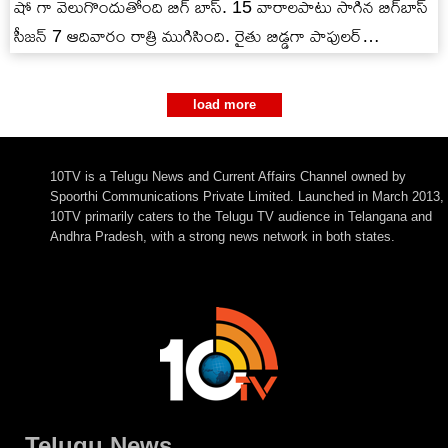
షో గా వెలుగొందుతోంది బిగ్ బాస్. 15 వారాలపాటు సాగిన బిగ్‌బాస్
సీజన్ 7 ఆదివారం రాత్రి ముగిసింది. రైతు బిడ్డగా పాపులర్…
load more
10TV is a Telugu News and Current Affairs Channel owned by
Spoorthi Communications Private Limited. Launched in March 2013,
10TV primarily caters to the Telugu TV audience in Telangana and
Andhra Pradesh, with a strong news network in both states.
Telugu News