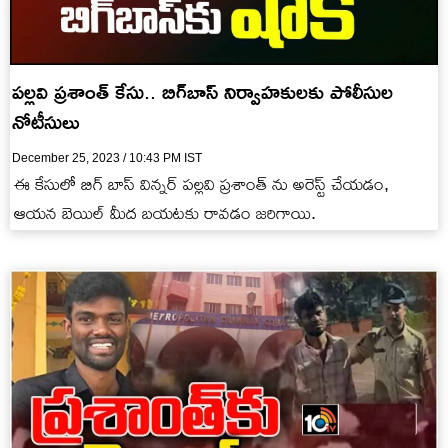
పల్లవి ప్రశాంత్ కేసు.. బిగ్‌బాస్ నిర్వాహకులకు పోలీసుల
నోటీసులు
December 25, 2023 / 10:43 PM IST
ఈ కేసులో బిగ్ బాస్ విన్నర్ పల్లవి ప్రశాంత్ ను అరెస్ట్ చేయడం,
ఆయన బెయిల్ మీద బయటకు రావడం జరిగాయి.