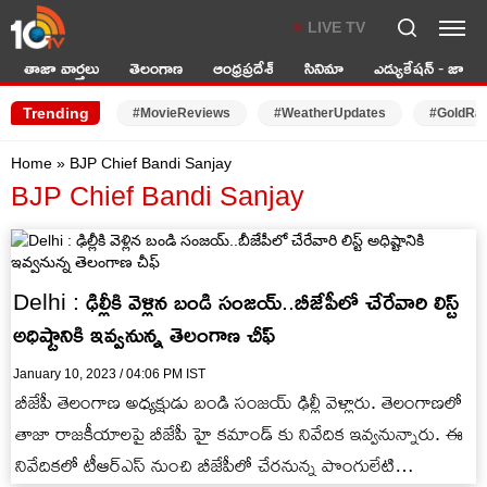
LIVE TV
తాజా వార్తలు
తెలంగాణ
ఆంధ్రప్రదేశ్
సినిమా
ఎడ్యుకేషన్ - జాబ్స్
Trending
#MovieReviews
#WeatherUpdates
#GoldRa
Home
»
BJP Chief Bandi Sanjay
BJP Chief Bandi Sanjay
Delhi : ఢిల్లీకి వెళ్లిన బండి సంజయ్..బీజేపీలో చేరేవారి లిస్ట్
అధిష్టానికి ఇవ్వనున్న తెలంగాణ చీఫ్
January 10, 2023 / 04:06 PM IST
బీజేపీ తెలంగాణ అధ్యక్షుడు బండి సంజయ్ ఢిల్లీ వెళ్లారు. తెలంగాణలో
తాజా రాజకీయాలపై బీజేపీ హై కమాండ్ కు నివేదిక ఇవ్వనున్నారు. ఈ
నివేదికలో టీఆర్ఎస్ నుంచి బీజేపీలో చేరనున్న పొంగులేటి