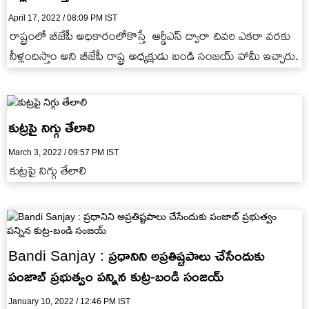
April 17, 2022 / 08:09 PM IST
రాష్ట్రంలో బీజేపీ అధికారంలోకొస్తే ఆర్డీఎస్ ద్వారా చివరి ఎకరా వరకు
నీళ్లందిస్తాం అని బీజేపీ రాష్ట్ర అధ్యక్షుడు బండి సంజయ్ హామీ ఇచ్చారు.
కుట్రపై నిగ్గు తేలాలి
March 3, 2022 / 09:57 PM IST
కుట్రపై నిగ్గు తేలాలి
Bandi Sanjay : ప్రధానిని అప్రతిష్టపాలు చేసేందుకు
పంజాబ్ ప్రభుత్వం పన్నిన కుట్ర-బండి సంజయ్
January 10, 2022 / 12:46 PM IST