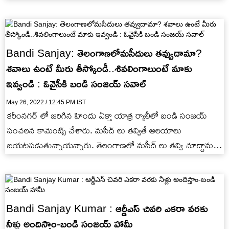
శ్రీనివాసరెడ్డితో సహా…
Bandi Sanjay: తెలంగాణలోమసీదులు తవ్వుదామా?
శవాలు ఉంటే మీరు తీస్కోండీ..శివలింగాలుంటే మాకు
ఇవ్వండి : ఓవైసీకి బండి సంజయ్ సవాల్
May 26, 2022 / 12:45 PM IST
కరీంనగర్ లో జరిగిన హిందు ఏక్తా యాత్ర ర్యాలీలో బండి సంజయ్
సంచలన కామెంట్స్ చేశారు. మసీద్ లు తవ్వితే ఆలయాలు
బయటపడుతున్నాయన్నారు. తెలంగాణలో మసీద్ లు తవ్వి చూద్దామని
శవం వస్తే మీరు…
Bandi Sanjay Kumar : ఆర్డీఎస్ చివరి ఎకరా వరకు
నీళ్లు అందిస్తాం-బండి సంజయ్ హామీ