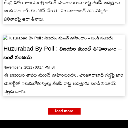
కేంద్ర హోం శాఖ మంత్రి అమిత్ షా..తెలంగాణ రాష్ట్ర బీజేపీ అధ్యక్షులు
బండి సంజయ్ కు ఫోన్ చేశారు. హుజూరాబాద్ ఉప ఎన్నికల
ఫలితాలపై ఆరా తీశారు.
Huzurabad By Poll : విజయం ముందే ఊహించాం –
బండి సంజయ్
November 2, 2021 / 03:14 PM IST
ఈ విజయం తాము ముందే ఊహించిందని, హుజూరాబాద్ గడ్డపై భారీ
మెజార్టీతో గెలువబోతున్నట్లు బీజేపీ రాష్ట్ర అధ్యక్షుడు బండి సంజయ్
వెల్లడించారు.
load more