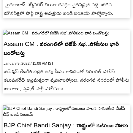
హైదరాబాద్ ఎల్బీనగర్ నియోజకవర్గం చైతన్యపురి వద్ద జరిగిన
మౌనదీక్షలో పార్టీ రాష్ట్ర అధ్యక్షుడు బండి సంజయ్ పాల్గోన్నారు.
Assam CM : వరంగల్‌‌లో బీజేపీ సభ..పోలీసుల భారీ
బందోబస్తు
January 9, 2022 / 11:09 AM IST
జెడ్ ప్లస్ కేటగిరి భద్రత ఉన్న సీఎం కావడంతో వరంగల్ పోలీస్
కమిషనరేట్ అప్రమత్తంగా వ్యవహరిస్తోంది. వరంగల్ నగరంలో పోలీసు
బలగాలు, స్పెషల్ పార్టీ పోలీసులు...
BJP Chief Bandi Sanjay : రాష్ట్రంలో కుటుంబ పాలన