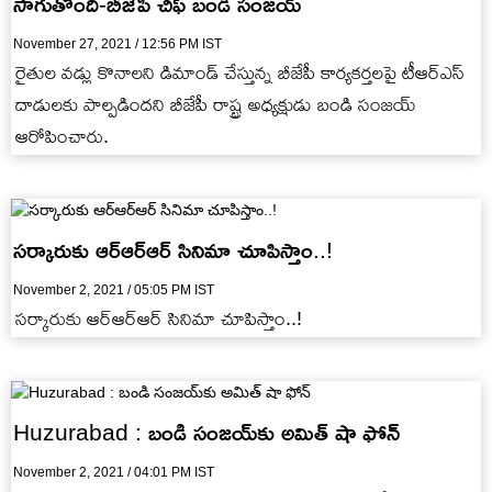
సాగుతోంది-బీజేపీ చీఫ్ బండి సంజయ్
November 27, 2021 / 12:56 PM IST
రైతుల వడ్లు కొనాలని డిమాండ్ చేస్తున్న బీజేపీ కార్యకర్తలపై టీఆర్ఎస్
దాడులకు పాల్పడిందని బీజేపీ రాష్ట్ర అధ్యక్షుడు బండి సంజయ్
ఆరోపించారు.
సర్కారుకు ఆర్ఆర్ఆర్ సినిమా చూపిస్తాం..!
November 2, 2021 / 05:05 PM IST
సర్కారుకు ఆర్ఆర్ఆర్ సినిమా చూపిస్తాం..!
Huzurabad : బండి సంజయ్‌‌కు అమిత్ షా ఫోన్
November 2, 2021 / 04:01 PM IST