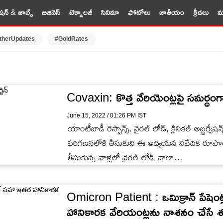
షన్ & జాబ్స్
బిజినెస్
టెక్నాలజీ
సినిమా
ఫోటోలు
జాతీయం
క్రీడలు
మర
therUpdates
#GoldRates
Covaxin: కొత్త వేరియెంట్లపై సమర్ధంగా ప
June 15, 2022 / 01:26 PM IST
యాంటీబాడీ రెస్పాన్స్, వైరల్ లోడ్, క్లినికల్ అబ్జర్వే
పరిగణనలోకి తీసుకుని ఈ అధ్యయన నివేదిక రూపొ
తీసుకున్న వాళ్లలో వైరల్ లోడ్ చాలా…
Omicron Patient : ఒమిక్రాన్‌ పేషెంట
హానికారక వేరియంట్లను నాశనం చేసే శక్