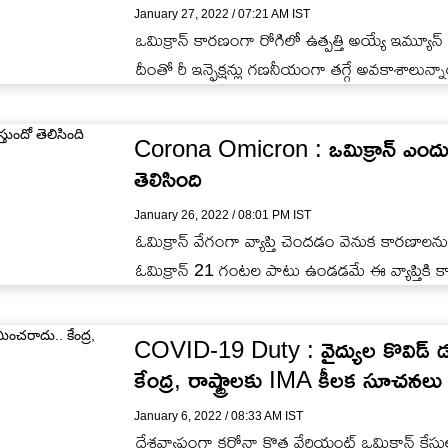
January 27, 2022 / 07:21 AM IST
ఒమిక్రాన్‌ కారణంగా రోగిలో ఉత్పత్తి అయ్యే ఇమ్యూన్‌ 
దీంతో రీ ఇన్ఫెక్షన్లు గణనీయంగా తగ్గే అవకాశాలున్న
Corona Omicron : ఒమిక్రాన్ ఎందుకం
తెలిసింది
January 26, 2022 / 08:01 PM IST
ఓమిక్రాన్ వేగంగా వ్యాప్తి చెందడం వెనుక కారణాలన
ఓమిక్రాన్ 21 గంటల పాటు ఉండడమే ఈ వ్యాప్తికి క
COVID-19 Duty : వైద్యుల కొవిడ్ 
కేంద్ర, రాష్ట్రాలకు IMA కీలక సూచనలు
January 6, 2022 / 08:33 AM IST
దేశవ్యాప్తంగా కరోనా కొత్త వేరియంట్ ఒమిక్రాన్ కేస