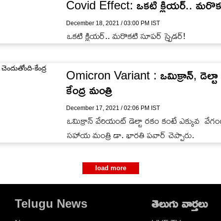
Covid Effect: ఒకటి క్లియర్.. మరొకటి 
December 18, 2021 / 03:00 PM IST
ఒకటి క్లియర్.. మరొకటి సూపర్ స్ప్రెడర్!
Omicron Variant : ఒమిక్రాన్, డెల్టా 
కేంద్ర మంత్రి
December 17, 2021 / 02:06 PM IST
ఒమిక్రాన్ వేరియంట్ డెల్టా రకం కంటే ఎక్కువ వేగంగ
సహాయ మంత్రి డా. భారతి పవార్ చెప్పారు.
load more
Telugu News
తెలుగు వార్తలు