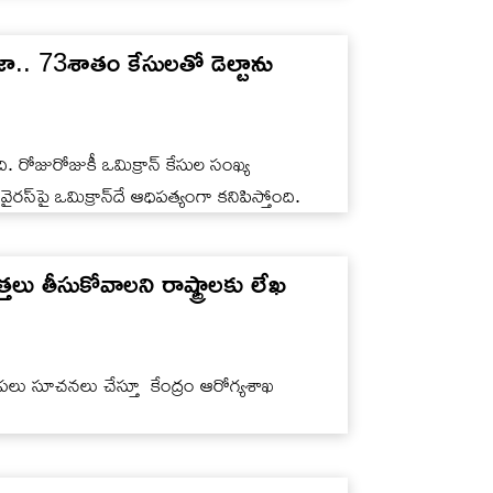
ా.. 73శాతం కేసులతో డెల్టాను
. రోజురోజుకీ ఒమిక్రాన్ కేసుల సంఖ్య
వైరస్‌పై ఒమిక్రాన్‌దే ఆధిపత్యంగా కనిపిస్తోంది.
తలు తీసుకోవాలని రాష్ట్రాలకు లేఖ
 పలు సూచనలు చేస్తూ కేంద్రం ఆరోగ్యశాఖ
.