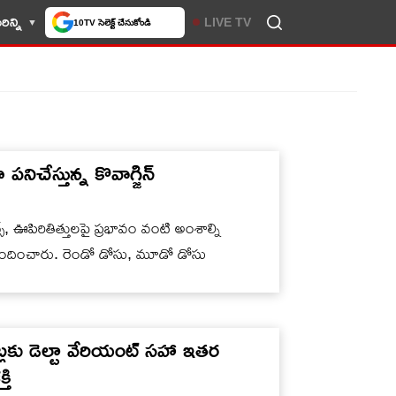
ిన్ని
LIVE TV
10TV సెలెక్ట్ చేసుకోండి
నిచేస్తున్న కొవాగ్జిన్
షన్స్, ఊపిరితిత్తులపై ప్రభావం వంటి అంశాల్ని
ందించారు. రెండో డోసు, మూడో డోసు
్లకు డెల్టా వేరియంట్ సహా ఇతర
తి