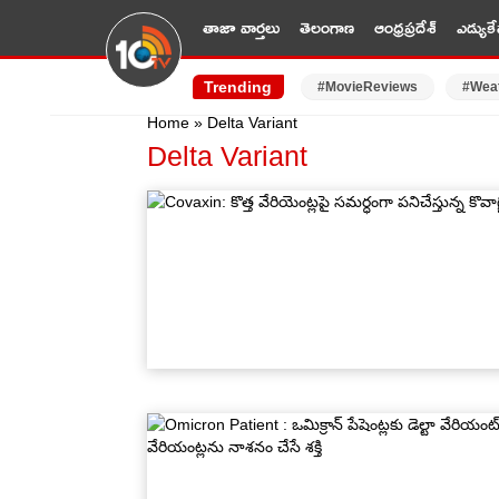
తాజా వార్తలు
తెలంగాణ
ఆంధ్రప్రదేశ్
ఎడ్యుకే
Trending
#MovieReviews
#Wea
Home
»
Delta Variant
Delta Variant