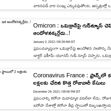
బారినపడే వారి సంఖ్య ఎక్కువవుతోంది. ఆస్పత్రుల్లో 
Omicron : ఒమిక్రాన్‌పై గుడ్‌న్యూస్ చెప్
ఆందోళనక్కర్లేదు..!
January 3, 2022 / 09:39 AM IST
ప్రపంచవ్యాప్తంగా ఒమిక్రాన్‌పై ఆందోళన నెలకొన్న నేపథ్
డాక్టర్ ఫహీమ్ యూనస్ గుడ్ న్యూస్ చెప్పారు. ఒమిక్ర
Coronavirus France : ఫ్రాన్స్‌లో కరో
లక్షలకు చేరిన కొత్త రోజువారీ కేసులు
December 29, 2021 / 09:06 PM IST
ప్రపంచాన్ని కరోనా మహమ్మారి వదిలేలా లేదు. రోజురోజ
ఐరోపా దేశాల్లో కరోనా తీవ్ర స్థాయిలో విజృంభిస్తోంది.