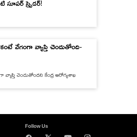
సూపర్ స్ప్రెడర్!
కంటే వేగంగా వ్యాప్తి చెందుతోంది-
ా వ్యాప్తి చెందుతోందని కేంద్ర ఆరోగ్యశాఖ
Follow Us