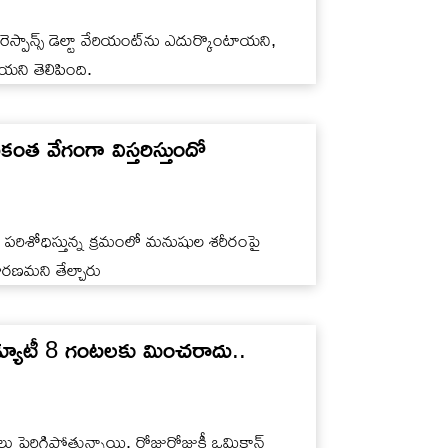
రెస్పాన్స్‌ డెల్టా వేరియంట్‌ను ఎదుర్కొంటాయని,
ాయని తెలిపింది.
త వేగంగా విస్తరిస్తుందో
ు పరిశోధిస్తున్న క్రమంలో మనుషుల శరీరంపై
ారణమని తేల్చారు
డ్యూటీ 8 గంటలకు మించరాదు..
ులు పెరిగిపోతున్నాయి. రోజురోజుకీ ఒమిక్రాన్