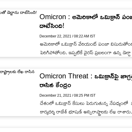
Omicron : అమెరికాలో ఒమిక్రాన్ పంజ
దాటేసింది!
December 22, 2021 / 08:22 AM IST
అమెరికాలో ఒమిక్రాన్ వేరియంట్ పంజా విసురుతోంది
పెరిగిపోతోంది. ఇప్పటికే వైరస్ ప్రబలంగా ఉన్న డెల్టా 
Omicron Threat : ఒమిక్రాన్‌పై జాగ్రత్
రాసిన కేంద్రం
December 21, 2021 / 08:25 PM IST
దేశంలో ఒమిక్రాన్ కేసులు పెరుగుతున్న నేపధ్యంలో
కార్యదర్శి రాజేశ్ భూషణ్ అన్నిరాష్ట్రాలకు లేఖ రాశారు