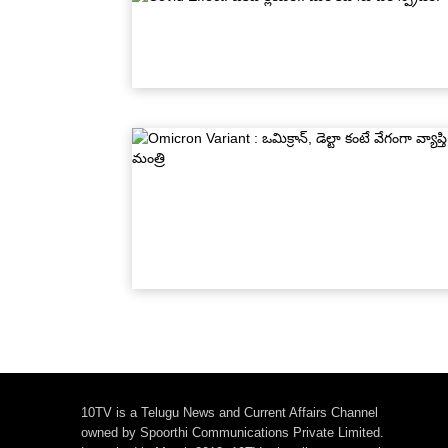
10TV is a Telugu News and Current Affairs Channel
owned by Spoorthi Communications Private Limited.