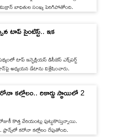
ఒమిక్రాన్ బాధితుల సంఖ్య పెరిగిపోతోంది.
పిన టాప్ సైంటిస్ట్.. ఇక
యంలో టాప్ ఇన్ఫెక్షియస్ డిసీజెస్ ఎక్స్‌పర్ట్
ాన్‌‌పై అధ్యయన డేటాను విశ్లేషించారు.
నా కల్లోలం.. రికార్డు స్థాయిలో 2
ుకీ కొత్త వేరియంట్లు పుట్టుకొస్తున్నాయి.
 ఫ్రాన్స్‌లో కరోనా కల్లోలం రేపుతోంది.