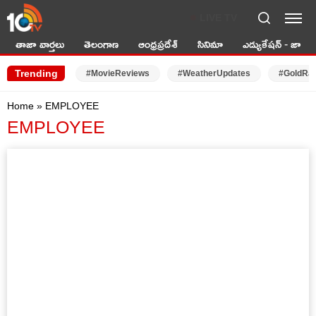
LIVE TV
తాజా వార్తలు
తెలంగాణ
ఆంధ్రప్రదేశ్
సినిమా
ఎడ్యుకేషన్ - జాబ్స్
Trending
#MovieReviews
#WeatherUpdates
#GoldRa
Home
»
EMPLOYEE
EMPLOYEE