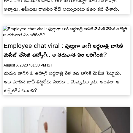
లో నరకం అనుభవించాడు. తీరా బయటపడ్డాక బాస్ మరో షాక్
ఇచ్చాడు. ఆఫీసుకు రావటం లేట్ అయ్యిదంటు జీతం కట్ చేశారు.
Employee chat viral : ఫుల్లుగా తాగి అర్ధరాత్రి బాస్‌కి
మెసేజ్ చేసిన ఉద్యోగి.. ఆ తరువాత ఏం జరిగింది?
August 6, 2023 / 01:30 PM IST
మద్యం తాగిన ఓ ఉద్యోగి అర్ధరాత్రి వేళ తన బాస్‌కి మెసేజ్ పెట్టాడు.
అది చూసిన బాస్ తిట్టలేదు సరికదా.. మెచ్చుకున్నాడు. అంతలా ఆ
టెక్ట్స్‌లో ఏముంది?