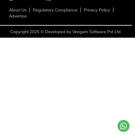
About Us
Regulatory Compliance
Privacy Policy
Advertise
Copyright 2025 © Developed by
Veegam Software Pvt Ltd.