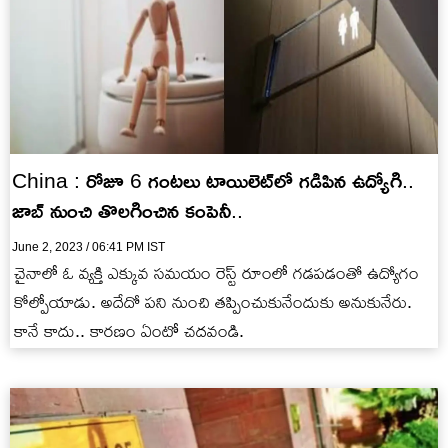
China : రోజూ 6 గంటలు టాయిలెట్‌లో గడిపిన ఉద్యోగి..
జాబ్ నుంచి తొలగించిన కంపెనీ..
June 2, 2023 / 06:41 PM IST
చైనాలో ఓ వ్యక్తి ఎక్కువ సమయం రెస్ట్ రూంలో గడపడంతో ఉద్యోగం
కోల్పోయాడు. అదేదో పని నుంచి తప్పించుకునేందుకు అనుకునేరు.
కానే కాదు.. కారణం ఏంటో చదవండి.