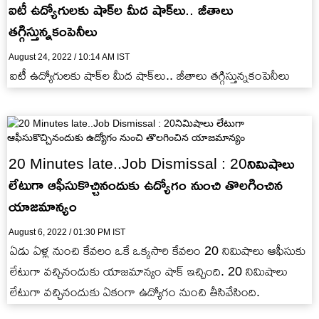
ఐటీ ఉద్యోగులకు షాక్‌ల మీద షాక్‌లు.. జీతాలు
తగ్గిస్తున్నకంపెనీలు
August 24, 2022 / 10:14 AM IST
ఐటీ ఉద్యోగులకు షాక్‌ల మీద షాక్‌లు.. జీతాలు తగ్గిస్తున్నకంపెనీలు
20 Minutes late..Job Dismissal : 20నిమిషాలు
లేటుగా ఆఫీసుకొచ్చినందుకు ఉద్యోగం నుంచి తొలగించిన
యాజమాన్యం
August 6, 2022 / 01:30 PM IST
ఏడు ఏళ్ల నుంచి కేవలం ఒకే ఒక్కసారి కేవలం 20 నిమిషాలు ఆఫీసుకు
లేటుగా వచ్చినందుకు యాజమాన్యం షాక్ ఇచ్చింది. 20 నిమిషాలు
లేటుగా వచ్చినందుకు ఏకంగా ఉద్యోగం నుంచి తీసివేసింది.