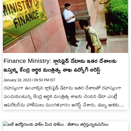
Finance Ministry: క్లాసిఫైడ్ డేటాను ఇతర దేశాలకు
ఇస్తున్న కేంద్ర ఆర్థిక మంత్రిత్వ శాఖ ఉద్యోగి అరెస్ట్
January 18, 2023 / 09:50 PM IST
రహస్యంగా ఉంచాల్సిన క్లాసిఫైడ్ డేటాను ఇతర దేశాలతో రహస్యంగా
పంచుకుంటున్న కేంద్ర ఆర్థిక మంత్రిత్వ శాఖకు చెందిన డేటా ఎంట్రీ
ఆపరేటర్‌ను పోలీసులు మంగళవారం అరెస్ట్ చేశారు. డబ్బు ఆశకు
గూఢచారిగా మారిన ఆ…