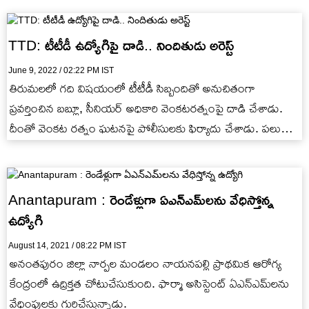
TTD: టీటీడీ ఉద్యోగిపై దాడి.. నిందితుడు అరెస్ట్
June 9, 2022 / 02:22 PM IST
తిరుమలలో గది విషయంలో టీటీడీ సిబ్బందితో అనుచితంగా
ప్రవర్తించిన బబ్లూ, సీనియర్ అధికారి వెంకటరత్నంపై దాడి చేశాడు.
దీంతో వెంకట రత్నం ఘటనపై పోలీసులకు ఫిర్యాదు చేశాడు. పలు
సెక్షన్ల కింద కేసు నమోదు…
Anantapuram : రెండేళ్లుగా ఏఎన్‌ఎమ్‌లను వేధిస్తోన్న
ఉద్యోగి
August 14, 2021 / 08:22 PM IST
అనంతపురం జిల్లా నార్పల మండలం నాయనపల్లి ప్రాథమిక ఆరోగ్య
కేంద్రంలో ఉద్రిక్తత చోటుచేసుకుంది. ఫార్మా అసిస్టెంట్‌ ఏఎన్‌ఎమ్‌లను
వేధింపులకు గురిచేస్తున్నాడు.