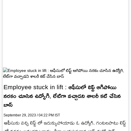
Employee stuck in lift : ఆఫీసులో లిఫ్ట్‌ ఆగిపోయి
నరకం చూసిన ఉద్యోగి, లేట్‌గా వచ్చాడని శాలరీ కట్‌ చేసిన
బాస్
September 29, 2023 / 04:22 PM IST
ఆఫీసుకు వచ్చి లిఫ్ట్ లో ఇరుక్కుపోయాడు ఓ ఉద్యోగి. గంటలపాటు లిఫ్ట్