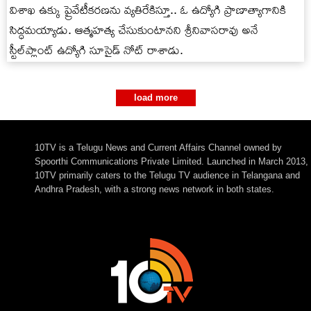
విశాఖ ఉక్కు ప్రైవేటీకరణను వ్యతిరేకిస్తూ.. ఓ ఉద్యోగి ప్రాణాత్యాగానికి
సిద్ధమయ్యాడు. ఆత్మహత్య చేసుకుంటానని శ్రీనివాసరావు అనే
స్టీల్‌ప్లాంట్‌ ఉద్యోగి సూసైడ్‌ నోట్‌ రాశాడు.
load more
10TV is a Telugu News and Current Affairs Channel owned by
Spoorthi Communications Private Limited. Launched in March 2013,
10TV primarily caters to the Telugu TV audience in Telangana and
Andhra Pradesh, with a strong news network in both states.