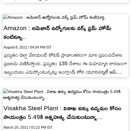
Amazon : అమెజాన్ ఉద్యోగులకు వర్క్ ఫ్రమ్ హోమ్
కంటిన్యూ..
August 6, 2021 / 04:04 PM IST
ప్రస్తుతం డెల్టా వేరియంట్ కోవిడ్ ప్రాణాంతకంగా మారి ప్రపంచదేశాల
ప్రజలను వణికిస్తోంది. ప్రస్తుతం 135 దేశాలు ఈ మహమ్మారి కారణంగా
ఇబ్బందులు ఎదుర్కొంటున్నట్లు ఇంగ్లాండ్ లోని యూనివర్శిటీ ఆఫ్
అలబామా పరిశోధకులు హెచ్చరికలు జారీచేశారు.
Visakha Steel Plant : విశాఖ ఉక్కు ఉద్యమం కోసం
సాయంత్రం 5.49కి ఆత్మహత్య చేసుకుంటున్నా…
March 20, 2021 / 01:22 PM IST