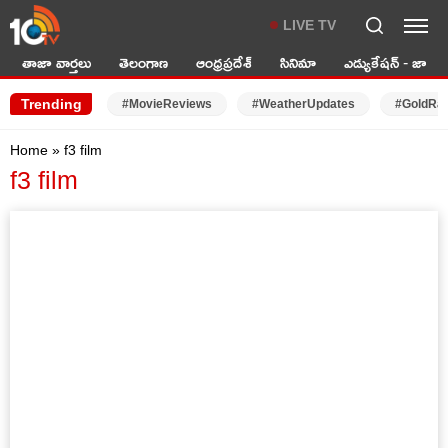
LIVE TV
తాజా వార్తలు
తెలంగాణ
ఆంధ్రప్రదేశ్
సినిమా
ఎడ్యుకేషన్ - జాబ్స్
Trending
#MovieReviews
#WeatherUpdates
#GoldRa
Home
»
f3 film
f3 film