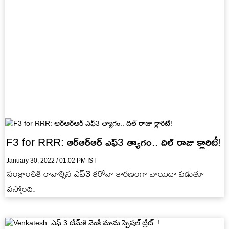
F3 for RRR: ఆర్ఆర్ఆర్ ఎఫ్3 త్యాగం.. దిల్ రాజు క్లారిటీ!
January 30, 2022 / 01:02 PM IST
సంక్రాంతికి రావాల్సిన ఎఫ్3 కరోనా కారణంగా వాయిదా పడుతూ
వస్తోంది.