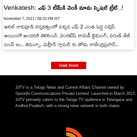
Venkatesh: ఎఫ్ 3 టీమ్‌కి వెంకీ మామ స్పెషల్ ట్రీట్..!
November 7, 2021 / 08:33 PM IST
అనిల్ రావిపూడి దర్శకత్వంలో వచ్చిన ఎఫ్ 2 ఎంత పెద్ద సక్సెస్
అయిందో అందరికి తెలిసిందే. వెంకటేష్ కామెడీ టైమింగ్, వరుణ్ తేజ్
పంచ్ లు.. తమన్నా, మెహ్రీన్ గ్లామర్ కు తోడు రాజేంద్రప్రసాద్..
load more
10TV is a Telugu News and Current Affairs Channel owned by
Spoorthi Communications Private Limited. Launched in March 2013,
10TV primarily caters to the Telugu TV audience in Telangana and
Andhra Pradesh, with a strong news network in both states.